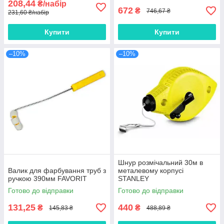
208,44
₴/набір
672
₴
746,67 ₴
231,60 ₴/набір
Купити
Купити
–10%
–10%
Шнур розмічальний 30м в
Валик для фарбування труб з
металевому корпусі
ручкою 390мм FAVORIT
STANLEY
Готово до відправки
Готово до відправки
131,25
440
₴
₴
145,83 ₴
488,89 ₴