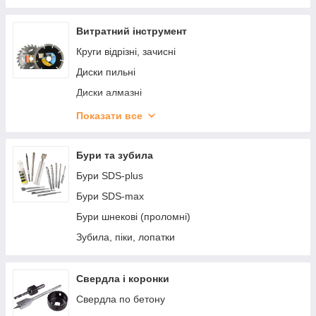
Витратний інструмент
Круги відрізні, зачисні
Диски пильні
Диски алмазні
Чашки шліфувальні
Показати все
Борфрези
Бури та зубила
Бури SDS-plus
Бури SDS-max
Бури шнекові (проломні)
Зубила, піки, лопатки
Свердла і коронки
Свердла по бетону