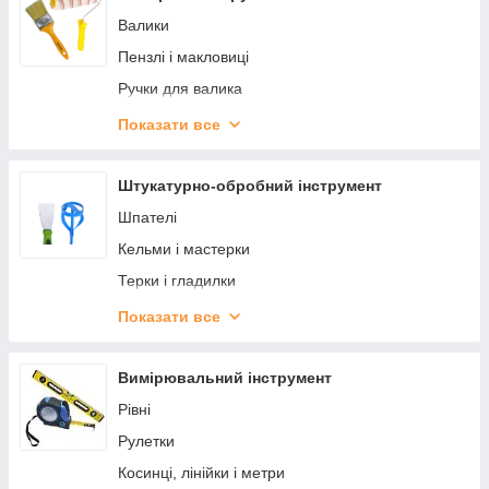
Валики
Пензлі і макловиці
Ручки для валика
Висок, шнури розмічальні і фарби
Показати все
Олівці, маркери будівельні
Кюветки
Штукатурно-обробний інструмент
Шпателі
Кельми і мастерки
Терки і гладилки
Правила
Показати все
Вінчики для міксерів
Інший штукатурний інструмент
Вимірювальний інструмент
Відра, тази
Рівні
Рулетки
Косинці, лінійки і метри