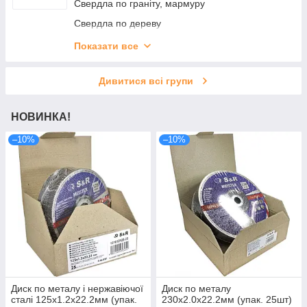
Свердла по граніту, мармуру
Свердла по дереву
Свердла по кераміці
Показати все
Свердла по металу
Дивитися всі групи
Свердла по склу
Коронки і приладдя
НОВИНКА!
Зенкери
–10%
–10%
Диск по металу і нержавіючої
Диск по металу
сталі 125х1.2х22.2мм (упак.
230х2.0х22.2мм (упак. 25шт)