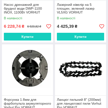
Насос дренажний для
Лазерний нівелір на 5
брудної води DWP-1100
площин, зелений лазер
INOX, 1100Вт VORHUT
VL5XG VORHUT
В наявності
В наявності
6 228,74
4 425,39
₴
₴
6 920,82 ₴
Купити
Купити
Форсунка 1.8мм для
Ланцюг пильний 8" (200мм)
фарбопульта акумуляторного
для ланцюгової пили Vorhut
Vorhut Pro VORHUT
Pro VORHUT