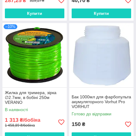
287,25
40,70
₴
₴
319,17 ₴
Купити
Купити
–10%
Жилка для тримера, зірка
Бак 1000мл для фарбопульта
∅2.7мм, в бобіні 250м
акумуляторного Vorhut Pro
VERANO
VORHUT
В наявності
Готово до відправки
1 313
₴/бобіна
150
₴
1 458,89 ₴/бобіна