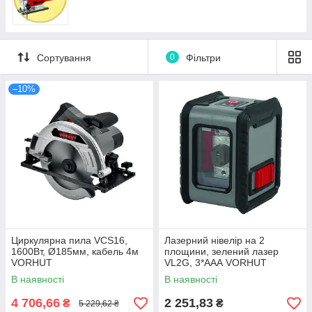
Сортування
0
Фільтри
–10%
Циркулярна пила VCS16,
Лазерний нівелір на 2
1600Вт, Ø185мм, кабель 4м
площини, зелений лазер
VORHUT
VL2G, 3*ААА VORHUT
В наявності
В наявності
4 706,66
2 251,83
₴
₴
5 229,62 ₴