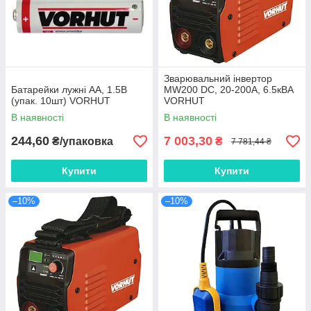
Зварювальний інвертор
Батарейки лужні АА, 1.5В
MW200 DC, 20-200А, 6.5кВА
(упак. 10шт) VORHUT
VORHUT
В наявності
В наявності
244,60
7 003,30
₴/упаковка
₴
7 781,44 ₴
Купити
Купити
–10%
–10%