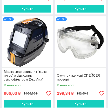
Купити
Купити
–10%
–10%
Маска зварювальник "максі
плюс" з відкидним
Окуляри захисні СПЕЙСЕР,
світлофільтром (Україна)
прозорі
В наявності
В наявності
906,03
299,34
₴
₴
1 006,70 ₴
332,60 ₴
Купити
Купити