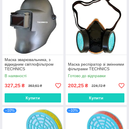
Маска зварювальника, з
відкидним світлофільтром
Маска респіратор зі змінними
TECHNICS
фільтрами TECHNICS
В наявності
Готово до відправки
327,25
202,25
₴
₴
363,61 ₴
224,72 ₴
Купити
Купити
–10%
–10%