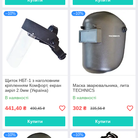
Купити
Купити
–10%
–10%
Щиток НБТ-1 з наголовним
кріпленням Комфорт, екран
Маска зварювальника, лита
акріл 2.0мм (Україна)
TECHNICS
В наявності
В наявності
441,40
302
₴
₴
490,45 ₴
335,56 ₴
Купити
Купити
–10%
–10%