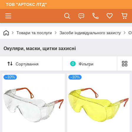
ТОВ "АРТОКС ЛТД"
Товари та послуги
Засоби індивідуального захисту
О
Окуляри, маски, щитки захисні
Сортування
0
Фільтри
–10%
–10%