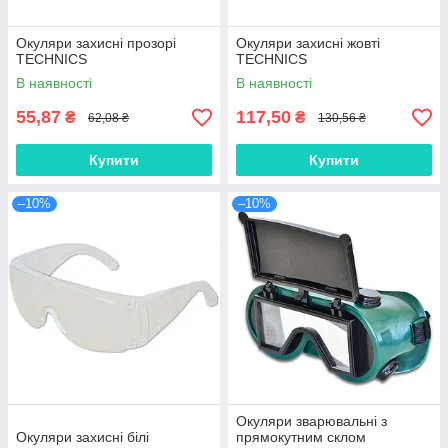
Окуляри захисні прозорі
Окуляри захисні жовті
TECHNICS
TECHNICS
В наявності
В наявності
55,87
117,50
₴
₴
62,08 ₴
130,56 ₴
Купити
Купити
–10%
–10%
Окуляри зварювальні з
Окуляри захисні білі
прямокутним склом