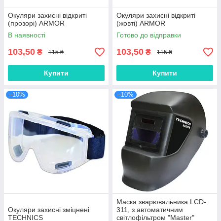
Окуляри захисні відкриті
Окуляри захисні відкриті
(прозорі) ARMOR
(жовті) ARMOR
В наявності
Готово до відправки
103,50
103,50
₴
₴
115 ₴
115 ₴
Купити
Купити
–10%
–10%
Маска зварювальника LCD-
Окуляри захисні зміцнені
311, з автоматичним
TECHNICS
світлофільтром "Master"