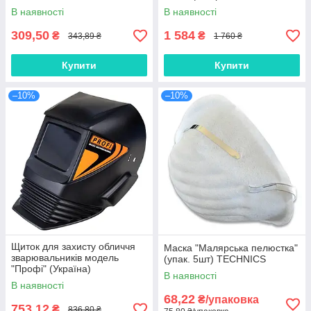
TECHNICS
В наявності
В наявності
309,50
1 584
₴
₴
343,89 ₴
1 760 ₴
Купити
Купити
–10%
–10%
Щиток для захисту обличчя
Маска "Малярська пелюстка"
зварювальників модель
(упак. 5шт) TECHNICS
"Профі" (Україна)
В наявності
В наявності
68,22
₴/упаковка
753,12
₴
836,80 ₴