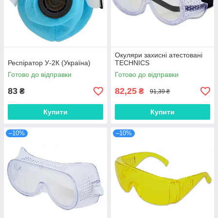
Окуляри захисні атестовані
Респіратор У-2К (Україна)
TECHNICS
Готово до відправки
Готово до відправки
83
82,25
₴
₴
91,39 ₴
Купити
Купити
–10%
–10%