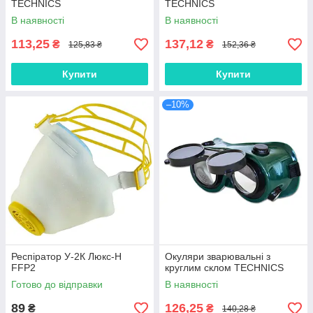
TECHNICS
TECHNICS
В наявності
В наявності
113,25
137,12
₴
₴
125,83 ₴
152,36 ₴
Купити
Купити
–10%
Респіратор У-2К Люкс-Н
Окуляри зварювальні з
FFP2
круглим склом TECHNICS
Готово до відправки
В наявності
89
126,25
₴
₴
140,28 ₴