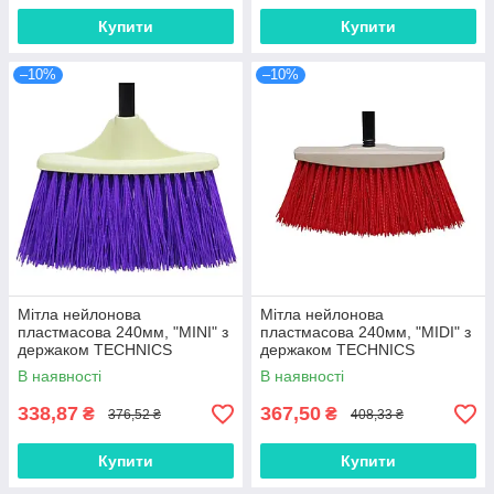
Купити
Купити
–10%
–10%
Мітла нейлонова
Мітла нейлонова
пластмасова 240мм, "MINI" з
пластмасова 240мм, "MIDI" з
держаком TECHNICS
держаком TECHNICS
В наявності
В наявності
338,87
367,50
₴
₴
376,52 ₴
408,33 ₴
Купити
Купити