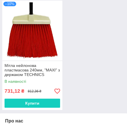
–10%
Мітла нейлонова
пластмасова 240мм, "MAXI" з
держаком TECHNICS
В наявності
731,12
₴
812,36 ₴
Купити
Про нас