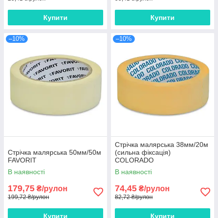
Купити
Купити
–10%
–10%
Стрічка малярська 38мм/20м
Стрічка малярська 50мм/50м
(сильна фіксація)
FAVORIT
COLORADO
В наявності
В наявності
179,75
74,45
₴/рулон
₴/рулон
199,72 ₴/рулон
82,72 ₴/рулон
Купити
Купити