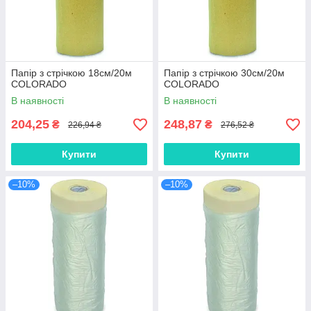
Папір з стрічкою 18см/20м
Папір з стрічкою 30см/20м
COLORADO
COLORADO
В наявності
В наявності
204,25
248,87
₴
₴
226,94 ₴
276,52 ₴
Купити
Купити
–10%
–10%