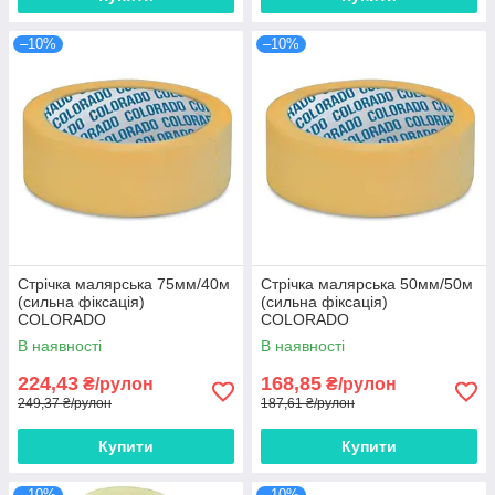
–10%
–10%
Стрічка малярська 75мм/40м
Стрічка малярська 50мм/50м
(сильна фіксація)
(сильна фіксація)
COLORADO
COLORADO
В наявності
В наявності
224,43
168,85
₴/рулон
₴/рулон
249,37 ₴/рулон
187,61 ₴/рулон
Купити
Купити
–10%
–10%