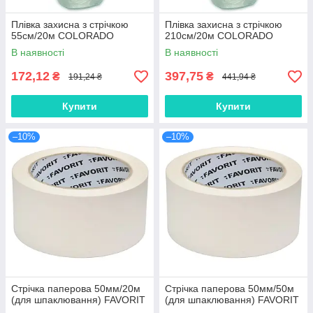
Плівка захисна з стрічкою
Плівка захисна з стрічкою
55см/20м COLORADO
210см/20м COLORADO
В наявності
В наявності
172,12
397,75
₴
₴
191,24 ₴
441,94 ₴
Купити
Купити
–10%
–10%
Стрічка паперова 50мм/20м
Стрічка паперова 50мм/50м
(для шпаклювання) FAVORIT
(для шпаклювання) FAVORIT