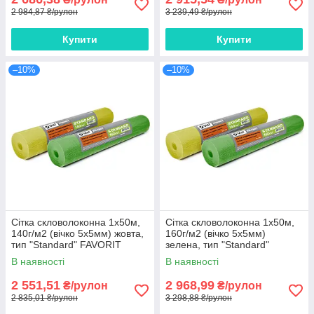
2 984,87 ₴/рулон
3 239,49 ₴/рулон
Купити
Купити
–10%
–10%
Сітка скловолоконна 1х50м,
Сітка скловолоконна 1х50м,
140г/м2 (вічко 5х5мм) жовта,
160г/м2 (вічко 5х5мм)
тип "Standard" FAVORIT
зелена, тип "Standard"
FAVORIT
В наявності
В наявності
2 551,51
2 968,99
₴/рулон
₴/рулон
2 835,01 ₴/рулон
3 298,88 ₴/рулон