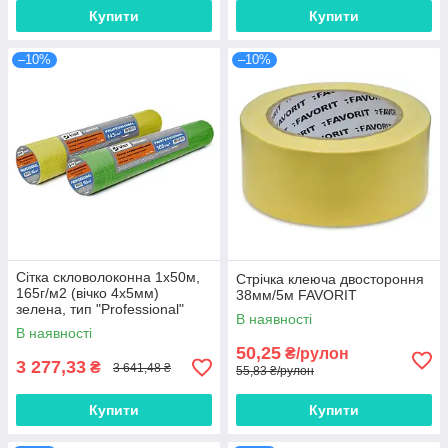
Купити
Купити
–10%
–10%
Сітка скловолоконна 1х50м,
Стрічка клеюча двостороння
165г/м2 (вічко 4х5мм)
38мм/5м FAVORIT
зелена, тип "Professional"
В наявності
FAVORIT
В наявності
50,25
₴/рулон
3 277,33
₴
3 641,48 ₴
55,83 ₴/рулон
Купити
Купити