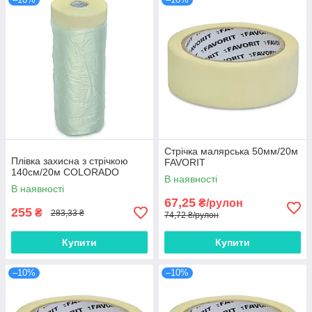
Стрічка малярська 50мм/20м
Плівка захисна з стрічкою
FAVORIT
140см/20м COLORADO
В наявності
В наявності
67,25
₴/рулон
255
₴
283,33 ₴
74,72 ₴/рулон
Купити
Купити
–10%
–10%