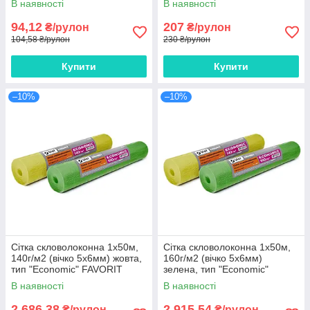
В наявності
В наявності
94,12
207
₴/рулон
₴/рулон
104,58 ₴/рулон
230 ₴/рулон
Купити
Купити
–10%
–10%
Сітка скловолоконна 1х50м,
Сітка скловолоконна 1х50м,
140г/м2 (вічко 5х6мм) жовта,
160г/м2 (вічко 5х6мм)
тип "Economic" FAVORIT
зелена, тип "Economic"
FAVORIT
В наявності
В наявності
2 686,38
2 915,54
₴/рулон
₴/рулон