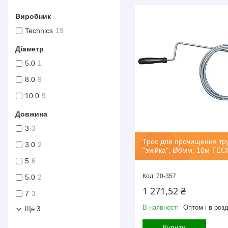
Виробник
Technics
19
Діаметр
5.0
1
8.0
9
10.0
9
Довжина
3
3
Трос для прочищення тр
3.0
2
"змійка", Ø8мм, 10м TE
5
6
70-357.
5.0
2
1 271,52 ₴
7
3
В наявності
Оптом і в розд
Ще 3
Купити