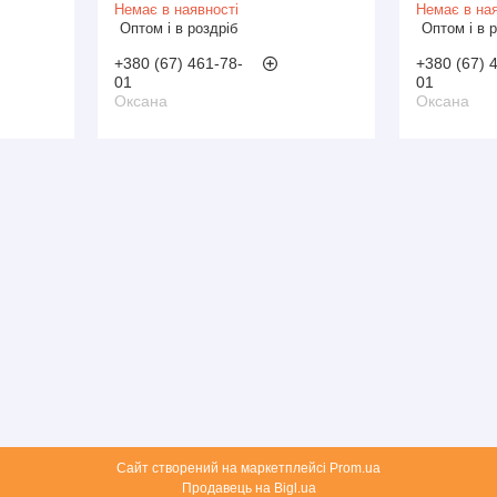
Немає в наявності
Немає в ная
Оптом і в роздріб
Оптом і в 
+380 (67) 461-78-
+380 (67) 
01
01
Оксана
Оксана
Сайт створений на маркетплейсі
Prom.ua
Продавець на Bigl.ua