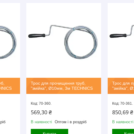
уб,
Трос для прочищення труб,
Трос для п
CHNICS
"змійка", Ø10мм, 3м TECHNICS
"змійка",
70-360.
70-361.
569,30 ₴
850,69 ₴
ріб
В наявності
Оптом і в роздріб
В наявності
Купити
Купи