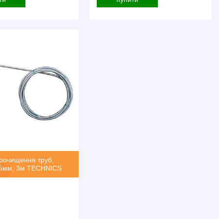
рочищення труб,
 Ø5мм, 3м TECHNICS