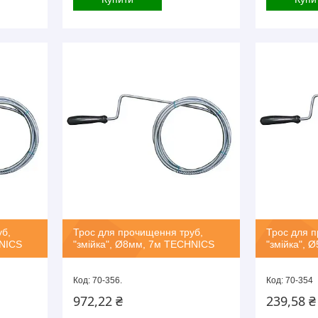
уб,
Трос для прочищення труб,
Трос для п
HNICS
"змійка", Ø8мм, 7м TECHNICS
"змійка",
70-356.
70-354
972,22 ₴
239,58 ₴