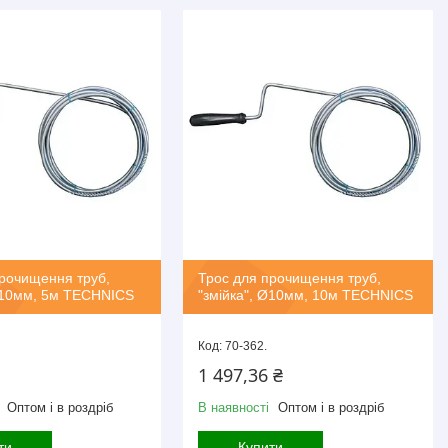
рочищення труб,
Трос для прочищення труб,
 Ø10мм, 5м TECHNICS
"змійка", Ø10мм, 10м TECHNICS
70-362.
1 497,36 ₴
Оптом і в роздріб
В наявності
Оптом і в роздріб
ти
Купити