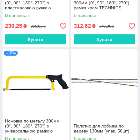
(0°, 90°, 180°, 270°) з
300мм (0°, 90°, 180°, 270°)
пластмасовою ручкою
рамка хром TECHNICS
TECHNICS
В наявності
В наявності
239,25
312,62
₴
₴
265,83 ₴
347,36 ₴
Купити
Купити
–10%
Ножовка по металу 300мм
(0°, 90°, 180°, 270°) з
Полотно для лобзика по
універсальною рамкою
дереву 130мм (упак. 50шт)
TECHNICS
В наявності
В наявності