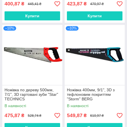
400,87
423,87
₴
₴
445,41 ₴
470,97 ₴
Купити
Купити
–10%
–10%
Ножівка по дереву 500мм,
Ножівка 400мм, 9/1", 3D з
7/1", 3D гартовані зуби "Star"
тефлоновим покриттям
TECHNICS
"Storm" BERG
В наявності
В наявності
475,87
549,87
₴
₴
528,74 ₴
610,97 ₴