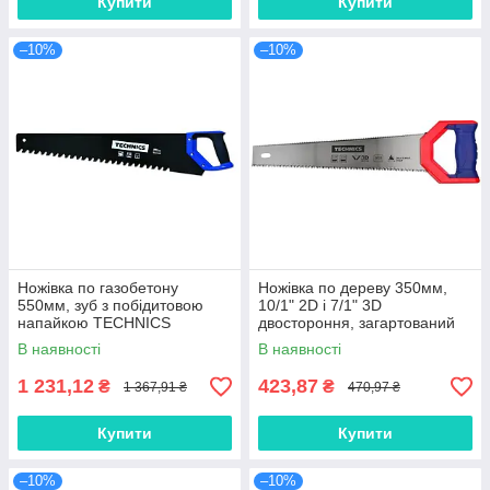
Купити
Купити
–10%
–10%
Ножівка по газобетону
Ножівка по дереву 350мм,
550мм, зуб з побідитовою
10/1" 2D і 7/1" 3D
напайкою TECHNICS
двостороння, загартований
зуб TECHNICS
В наявності
В наявності
1 231,12
423,87
₴
₴
1 367,91 ₴
470,97 ₴
Купити
Купити
–10%
–10%