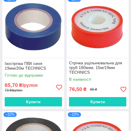
Стрічка ущільнювальна для
Ізострічка ПВХ синя
труб 180мкм, 15м/19мм
19мм/20м TECHNICS
TECHNICS
Готово до відправки
В наявності
65,70
₴/рулон
76,50
₴
85 ₴
73 ₴/рулон
Купити
Купити
–10%
–10%