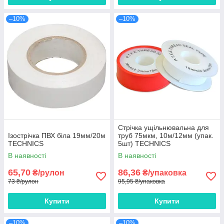
–10%
–10%
Стрічка ущільнювальна для
Ізострічка ПВХ біла 19мм/20м
труб 75мкм, 10м/12мм (упак.
TECHNICS
5шт) TECHNICS
В наявності
В наявності
65,70
86,36
₴/рулон
₴/упаковка
73 ₴/рулон
95,95 ₴/упаковка
Купити
Купити
–10%
–10%