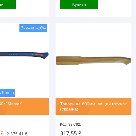
ти
Купити
–10%
 9 днів
0г "Master"
Топорище 600мм, вищий гатунок
(Україна)
39-782.
 ₴
317,55 ₴
2 375,41 ₴