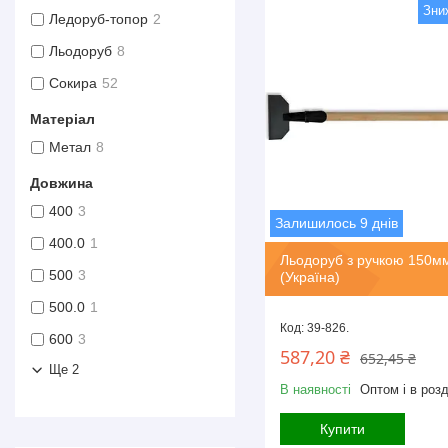
Ледоруб-топор
2
Льодоруб
8
Сокира
52
Матеріал
Метал
8
Довжина
400
3
Залишилось 9 днів
400.0
1
Льодоруб з ручкою 150м
500
3
(Україна)
500.0
1
39-826.
600
3
587,20 ₴
652,45 ₴
Ще 2
В наявності
Оптом і в розд
Купити