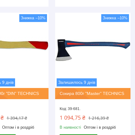
–10%
–10%
 9 днів
Залишилось 9 днів
00г "DIN" TECHNICS
Сокира 800г "Master" TECHNICS
39-681.
 ₴
1 094,75 ₴
1 394,17 ₴
1 216,39 ₴
Оптом і в роздріб
В наявності
Оптом і в роздріб