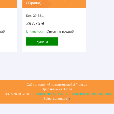
(Україна)
39-781.
297,75 ₴
ріб
В наявності
Оптом і в роздріб
Купити
Сайт створений на маркетплейсі
Prom.ua
Продавець на Bigl.ua
ТОВ "АРТОКС ЛТД" |
Поскаржитися на контент
|
Політика конфіденційності
Select Language
▼