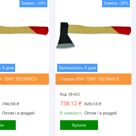
–10%
–10%
 9 днів
Залишилось 9 днів
0г "DIN" TECHNICS
Сокира 800г "DIN" TECHNICS
39-621.
738,12 ₴
740,56 ₴
820,13 ₴
Оптом і в роздріб
В наявності
Оптом і в роздріб
ти
Купити