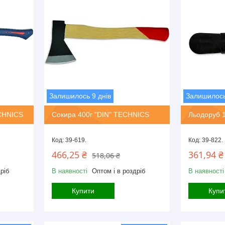
Залишилось 9 днів
Залишилось
ECHNICS
Сокира 400г "DIN" TECHNICS
Льодоруб 1
39-619.
39-822.
466,25 ₴
361,94 ₴
518,06 ₴
ріб
В наявності
Оптом і в роздріб
В наявності
Купити
Купи