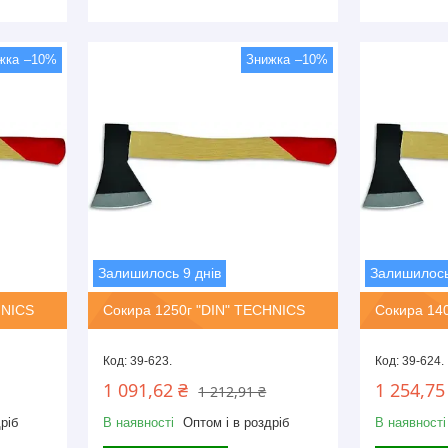
–10%
–10%
Залишилось 9 днів
Залишилось
HNICS
Сокира 1250г "DIN" TECHNICS
Сокира 14
39-623.
39-624.
1 091,62 ₴
1 254,75
1 212,91 ₴
ріб
В наявності
Оптом і в роздріб
В наявності