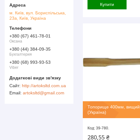
Купити
м. Київ, вул. Бориспільська,
23а, Київ, Україна
+380 (67) 461-78-01
Оксана
+380 (44) 384-09-35
Бухгалтерия
+380 (68) 993-93-53
Viber
http://artoksltd.com.ua
artoksltd@gmail.com
Топорище 400мм, вищий 
(Україна)
39-780.
280,55 ₴