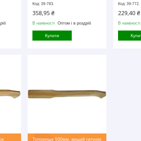
39-783.
39-772.
358,95 ₴
229,40 ₴
ріб
В наявності
Оптом і в роздріб
В наявності
Купити
Купи
ок
Топорище 500мм, вищий гатунок