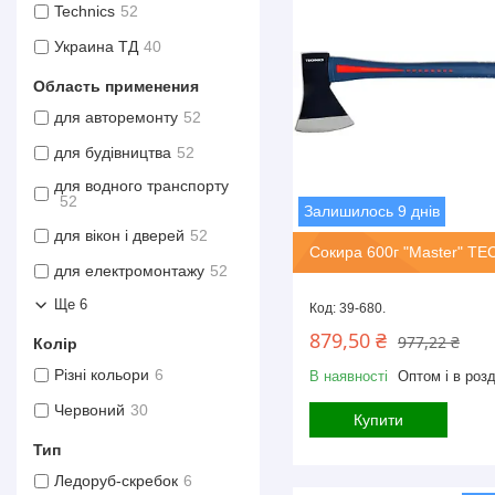
Technics
52
Украина ТД
40
Область применения
для авторемонту
52
для будівництва
52
для водного транспорту
52
Залишилось 9 днів
для вікон і дверей
52
Сокира 600г "Master" T
для електромонтажу
52
Ще 6
39-680.
879,50 ₴
977,22 ₴
Колір
Різні кольори
6
В наявності
Оптом і в розд
Червоний
30
Купити
Тип
Ледоруб-скребок
6