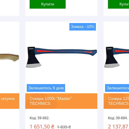
Купити
Купи
–10%
Залишилось 9 днів
Залишилось
гатунок
Сокира 1000г "Master"
Сокира 125
TECHNICS
TECHNICS
39-682.
39-684.
1 651,50 ₴
2 137,87
1 835 ₴