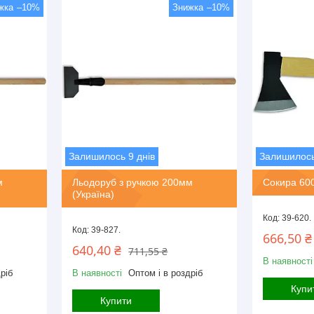
–10%
–10%
Залишилось 9 днів
Залишилось
м
Льодоруб з ручкою 200мм
Сокира 60
(Україна)
39-620.
39-827.
666,50 ₴
640,40 ₴
711,55 ₴
В наявності
ріб
В наявності
Оптом і в роздріб
Купи
Купити