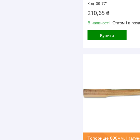
39-771.
210,65 ₴
В наявності
Оптом і в розд
Купити
Топорище 800мм, I гатун