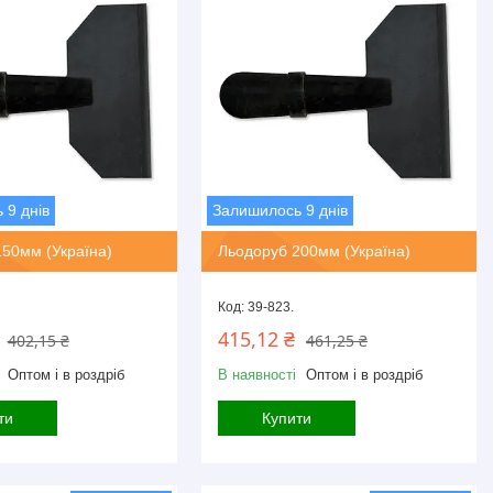
 9 днів
Залишилось 9 днів
50мм (Україна)
Льодоруб 200мм (Україна)
39-823.
415,12 ₴
402,15 ₴
461,25 ₴
Оптом і в роздріб
В наявності
Оптом і в роздріб
ти
Купити