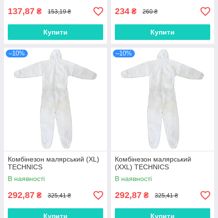
137,87
234
₴
₴
153,19 ₴
260 ₴
Купити
Купити
–10%
–10%
Комбінезон малярський (XL)
Комбінезон малярський
TECHNICS
(XXL) TECHNICS
В наявності
В наявності
292,87
292,87
₴
₴
325,41 ₴
325,41 ₴
Купити
Купити