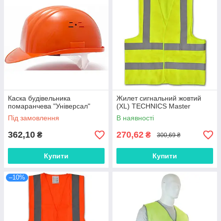
Каска будівельника
Жилет сигнальний жовтий
помаранчева "Універсал"
(XL) TECHNICS Master
Під замовлення
В наявності
362,10
270,62
₴
₴
300,69 ₴
Купити
Купити
–10%