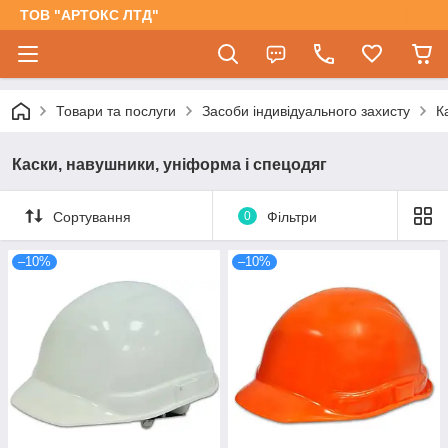
ТОВ "АРТОКС ЛТД"
Товари та послуги
Засоби індивідуального захисту
К
Каски, навушники, уніформа і спецодяг
Сортування
0
Фільтри
–10%
–10%