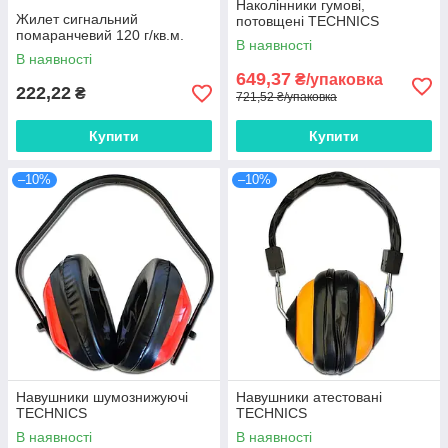
Наколінники гумові,
Жилет сигнальний
потовщені TECHNICS
помаранчевий 120 г/кв.м.
В наявності
В наявності
649,37
₴/упаковка
222,22
₴
721,52 ₴/упаковка
Купити
Купити
–10%
–10%
Навушники шумознижуючі
Навушники атестовані
TECHNICS
TECHNICS
В наявності
В наявності