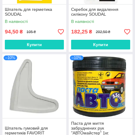
Шпатель для герметика
Скребок для видалення
SOUDAL
силікону SOUDAL
В наявності
В наявності
94,50
182,25
₴
₴
105 ₴
202,50 ₴
Купити
Купити
–10%
–10%
Паста для миття
Шпатель гумовий для
забруднених рук
герметиків FAVORIT
"АВТОмайстер" 1кг.