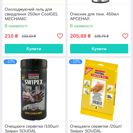
Охолоджуючий гель для
свердління 250мл CoolGEL
Очисник для піни, 450мл
MECHANIC
АРСЕНАЛ
В наявності
В наявності
210
205,88
₴
₴
233,33 ₴
228,75 ₴
Купити
Купити
–10%
–10%
Очищаючі серветки /100шт/
Очищаючі серветки /20шт/
Swipex SOUDAL
Swipex SOUDAL