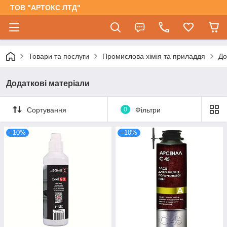
ТОВ "АРТОКС ЛТД"
Товари та послуги
Промислова хімія та приладдя
До
Додаткові матеріали
Сортування
0
Фільтри
–10%
–10%