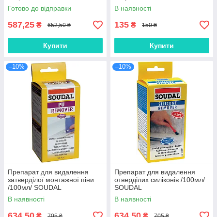
Готово до відправки
В наявності
587,25
135
₴
₴
652,50 ₴
150 ₴
Купити
Купити
–10%
–10%
Препарат для видалення
Препарат для видалення
затверділої монтажної піни
отверділих силіконів /100мл/
/100мл/ SOUDAL
SOUDAL
В наявності
В наявності
634,50
634,50
₴
₴
705 ₴
705 ₴