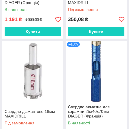
DIAGER (Франція)
MAXIDRILL
В наявності
Під замовлення
1 191
350,08
₴
₴
1 323,33 ₴
Купити
Купити
–10%
Свердло алмазне для
Свердло діамантове 18мм
кераміки 25х40х70мм
MAXIDRILL
DIAGER (Франція)
Під замовлення
В наявності