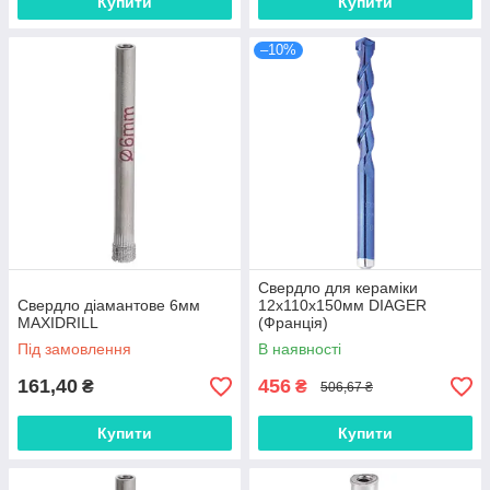
Купити
Купити
–10%
Свердло для кераміки
Свердло діамантове 6мм
12х110х150мм DIAGER
MAXIDRILL
(Франція)
Під замовлення
В наявності
161,40
456
₴
₴
506,67 ₴
Купити
Купити