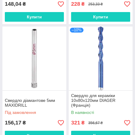
148,04
228
₴
₴
253,33 ₴
Купити
Купити
–10%
Свердло для кераміки
Свердло діамантове 5мм
10х80х120мм DIAGER
MAXIDRILL
(Франція)
Під замовлення
В наявності
156,17
321
₴
₴
356,67 ₴