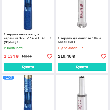
Свердло алмазне для
кераміки 8х20х55мм DIAGER
Свердло діамантове 10мм
(Франція)
MAXIDRILL
В наявності
Під замовлення
1 134
219,46
₴
₴
1 260 ₴
Купити
Купити
–10%