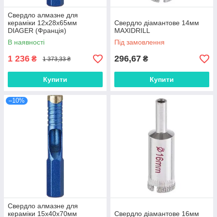
Свердло алмазне для
кераміки 12х28х65мм
Свердло діамантове 14мм
DIAGER (Франція)
MAXIDRILL
В наявності
Під замовлення
1 236
296,67
₴
₴
1 373,33 ₴
Купити
Купити
–10%
Свердло алмазне для
кераміки 15х40х70мм
Свердло діамантове 16мм