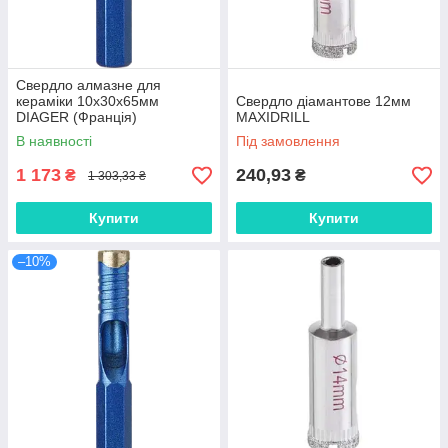
Свердло алмазне для
кераміки 10х30х65мм
Свердло діамантове 12мм
DIAGER (Франція)
MAXIDRILL
В наявності
Під замовлення
1 173
240,93
₴
₴
1 303,33 ₴
Купити
Купити
–10%