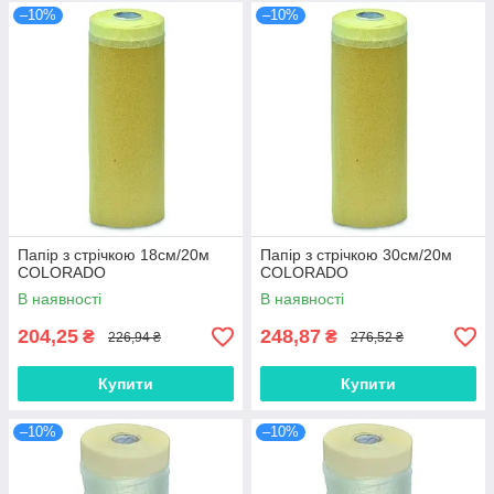
–10%
–10%
Папір з стрічкою 18см/20м
Папір з стрічкою 30см/20м
COLORADO
COLORADO
В наявності
В наявності
204,25
248,87
₴
₴
226,94 ₴
276,52 ₴
Купити
Купити
–10%
–10%