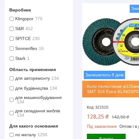
Виробник
Klingspor
775
S&R
412
SPITCE
230
Sonnenflex
16
Stark
1
Область применения
Залишилось 8 днів
для авторемонту
134
Коло пелюсткове ø125м
для будівництва
134
SMT 324 Extra KLINGSP
для машинобудування
134
321510.
для складання меблів
128,25 ₴
134
142,50 ₴
Для какого основания
Під замовлення
Оптом і в 
по металу
1256
Купити