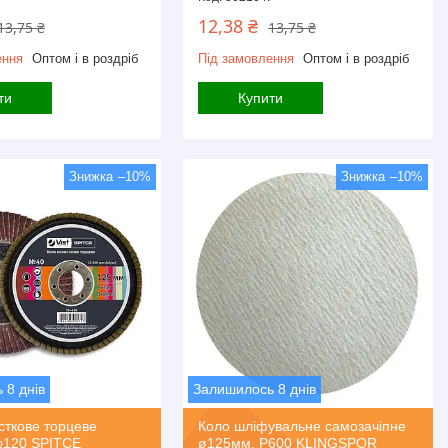
12,38 ₴
13,75 ₴
13,75 ₴
ення
Оптом і в роздріб
Під замовлення
Оптом і в роздріб
ти
Купити
–10%
–10%
 8 днів
Залишилось 8 днів
сткове торцеве
Коло шліфувальне самозачіпне
120 SPITCE
ø125мм, P600 KLINGSPOR