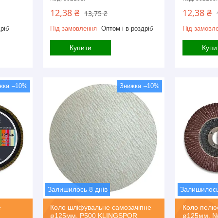
12,38 ₴
12,38 ₴
13,75 ₴
ріб
Під замовлення
Оптом і в роздріб
Під замовл
Купити
Купи
–10%
–10%
Залишилось 8 днів
Залишилось
е
Коло шліфувальне самозачіпне
Коло пелю
ø125мм, P500 KLINGSPOR
ø125мм, №