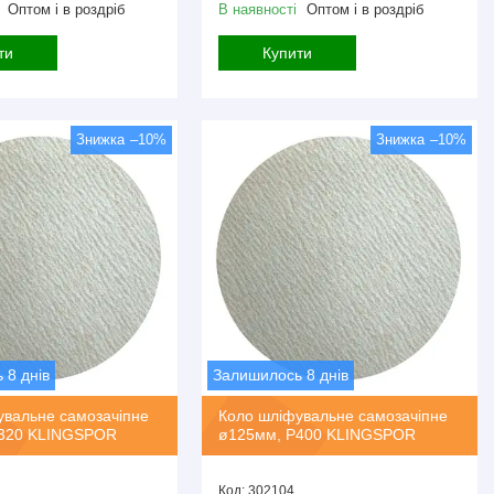
Оптом і в роздріб
В наявності
Оптом і в роздріб
ти
Купити
–10%
–10%
 8 днів
Залишилось 8 днів
увальне самозачіпне
Коло шліфувальне самозачіпне
320 KLINGSPOR
ø125мм, P400 KLINGSPOR
302104.