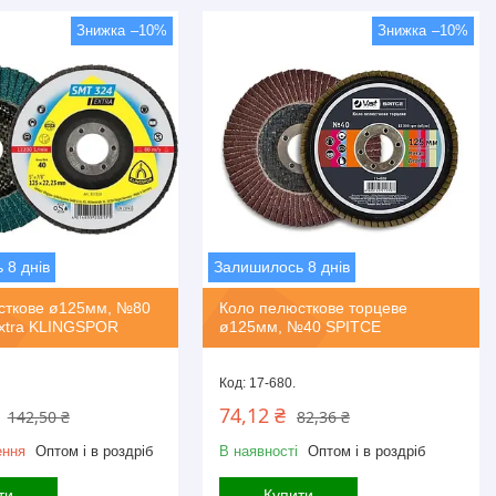
–10%
–10%
 8 днів
Залишилось 8 днів
сткове ø125мм, №80
Коло пелюсткове торцеве
xtra KLINGSPOR
ø125мм, №40 SPITCE
17-680.
74,12 ₴
142,50 ₴
82,36 ₴
ення
Оптом і в роздріб
В наявності
Оптом і в роздріб
ти
Купити