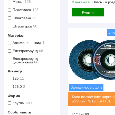
Метал
128
В наявності
Оптом і в розд
Пластмаса
128
Купити
Шпаклевка
50
Штукатурка
50
Матеріал
Алюминия оксид
1
Електрокорунд
68
Електрокорунд
цирконієвий
66
Діаметр
125
11
125.0
2
Залишилось 8 днів
Форма
Коло пелюсткове цирконі
ø125мм, №120 SPITCE
Кругла
1300
Особливість
17-689.