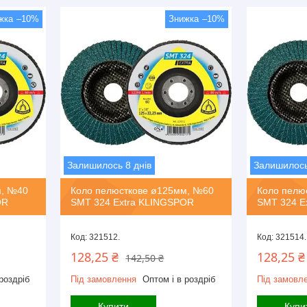
–10%
–10%
Залишилось 8 днів
Залишилось
м, №40
Коло пелюсткове ø125мм, №60
Коло пелю
OR
SMT 324 Extra KLINGSPOR
SMT 324 E
321512.
321514.
128,25 ₴
128,25 ₴
142,50 ₴
роздріб
Під замовлення
Оптом і в роздріб
Під замовл
Купити
Купи