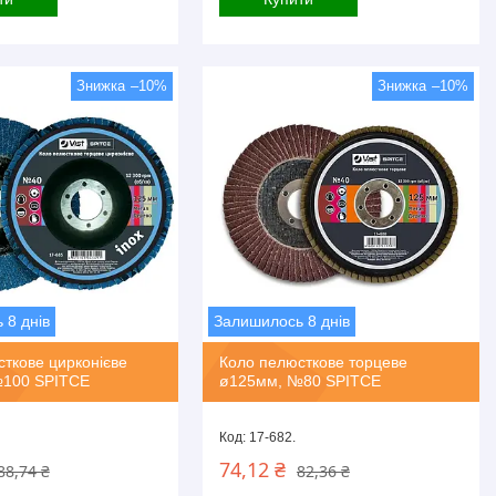
–10%
–10%
 8 днів
Залишилось 8 днів
ткове цирконієве
Коло пелюсткове торцеве
100 SPITCE
ø125мм, №80 SPITCE
17-682.
74,12 ₴
88,74 ₴
82,36 ₴