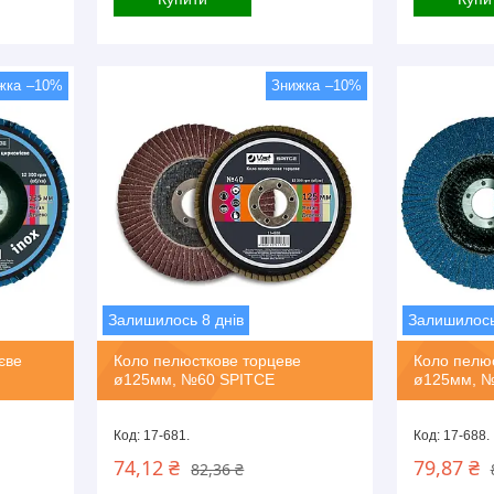
–10%
–10%
Залишилось 8 днів
Залишилось
єве
Коло пелюсткове торцеве
Коло пелюс
ø125мм, №60 SPITCE
ø125мм, №
17-681.
17-688.
74,12 ₴
79,87 ₴
82,36 ₴