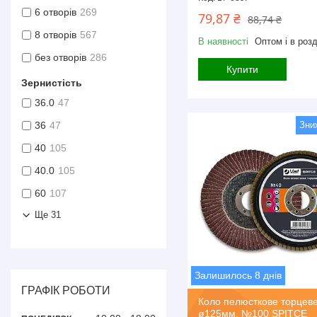
6 отворів
269
79,87 ₴
88,74 ₴
8 отворів
567
В наявності
Оптом і в розд
без отворів
286
Купити
Зернистість
36.0
47
36
47
40
105
40.0
105
60
107
Ще 31
Залишилось 8 днів
ГРАФІК РОБОТИ
Коло пелюсткове торцев
ø125мм, №100 SPITCE