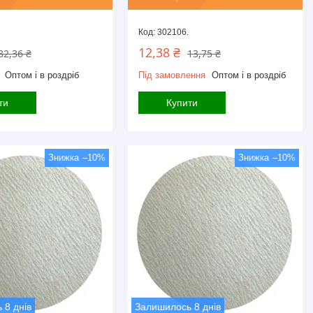
302106.
12,38 ₴
82,36 ₴
13,75 ₴
Оптом і в роздріб
Під замовлення
Оптом і в роздріб
ти
Купити
–10%
–10%
 8 днів
Залишилось 8 днів