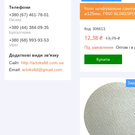
Коло шліфувальне самоз
ø125мм, P800 KLINGSP
+380 (67) 461-78-01
Оксана
+380 (44) 384-09-35
306613.
Бухгалтерия
12,38 ₴
13,75 ₴
+380 (68) 993-93-53
Viber
Під замовлення
Оптом і в 
Купити
http://artoksltd.com.ua
artoksltd@gmail.com