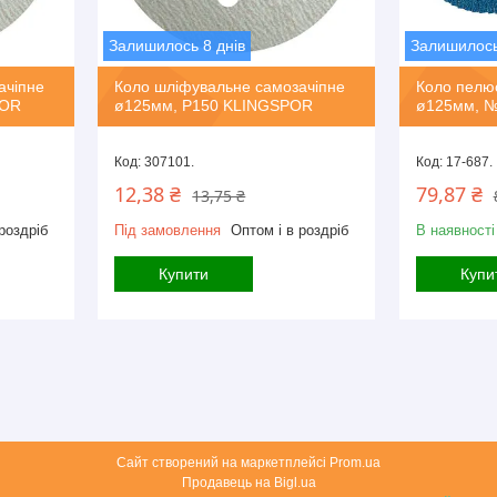
Залишилось 8 днів
Залишилось
ачіпне
Коло шліфувальне самозачіпне
Коло пелюс
POR
ø125мм, P150 KLINGSPOR
ø125мм, №
307101.
17-687.
12,38 ₴
79,87 ₴
13,75 ₴
роздріб
Під замовлення
Оптом і в роздріб
В наявності
Купити
Купи
Сайт створений на маркетплейсі
Prom.ua
Продавець на Bigl.ua