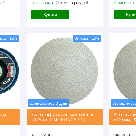
ріб
В наявності
Оптом і в роздріб
В наявності
Купити
Купи
–10%
–10%
Залишилось 8 днів
Залишилось
єве
Коло шліфувальне самозачіпне
Коло шліф
ø125мм, P240 KLINGSPOR
ø125мм, P
302101.
302103.