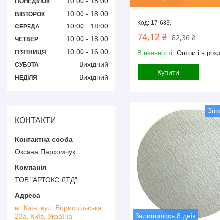
10:00
18:00
ПОНЕДІЛОК
10:00
18:00
ВІВТОРОК
17-683.
10:00
18:00
СЕРЕДА
74,12 ₴
82,36 ₴
10:00
18:00
ЧЕТВЕР
10:00
16:00
ПʼЯТНИЦЯ
В наявності
Оптом і в розд
Вихідний
СУБОТА
Купити
Вихідний
НЕДІЛЯ
КОНТАКТИ
Оксана Пархомчук
ТОВ "АРТОКС ЛТД"
м. Київ, вул. Бориспільська,
Залишилось 8 днів
23а, Київ, Україна