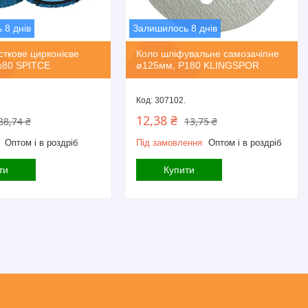
 8 днів
Залишилось 8 днів
ткове цирконієве
Коло шліфувальне самозачіпне
80 SPITCE
ø125мм, P180 KLINGSPOR
307102.
12,38 ₴
88,74 ₴
13,75 ₴
Оптом і в роздріб
Під замовлення
Оптом і в роздріб
ти
Купити