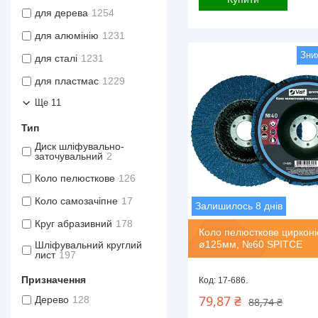
для дерева
1254
для алюмінію
1231
для сталі
1231
для пластмас
1229
Ще 11
Тип
Диск шліфувально-
заточувальний
2
Коло пелюсткове
126
Коло самозачіпне
17
Залишилось 8 днів
Круг абразивний
178
Коло пелюсткове цирконі
ø125мм, №60 SPITCE
Шліфувальний круглий
лист
197
Призначення
17-686.
79,87 ₴
Дерево
128
88,74 ₴