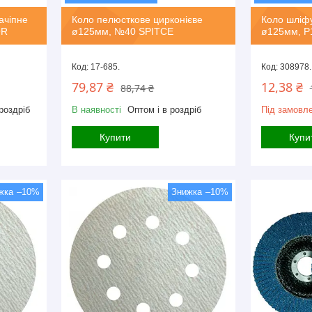
ачіпне
Коло пелюсткове цирконієве
Коло шліф
OR
ø125мм, №40 SPITCE
ø125мм, P
17-685.
308978.
79,87 ₴
12,38 ₴
88,74 ₴
роздріб
В наявності
Оптом і в роздріб
Під замовл
Купити
Купи
–10%
–10%