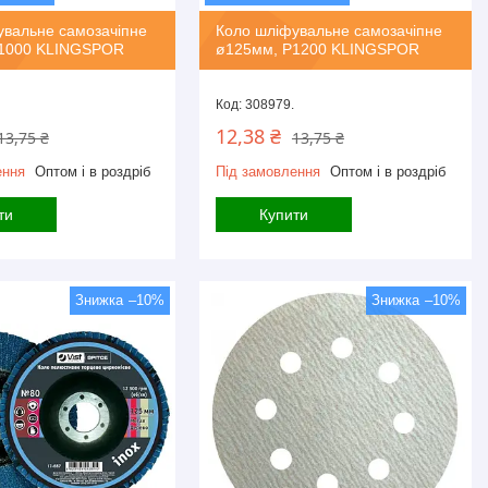
увальне самозачіпне
Коло шліфувальне самозачіпне
1000 KLINGSPOR
ø125мм, P1200 KLINGSPOR
308979.
12,38 ₴
13,75 ₴
13,75 ₴
ення
Оптом і в роздріб
Під замовлення
Оптом і в роздріб
ти
Купити
–10%
–10%