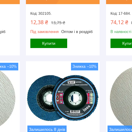
302105.
17-684.
12,38 ₴
74,12 ₴
13,75 ₴
ріб
Під замовлення
Оптом і в роздріб
В наявності
Купити
Купи
–10%
–10%
Залишилось 8 днів
Залишилось