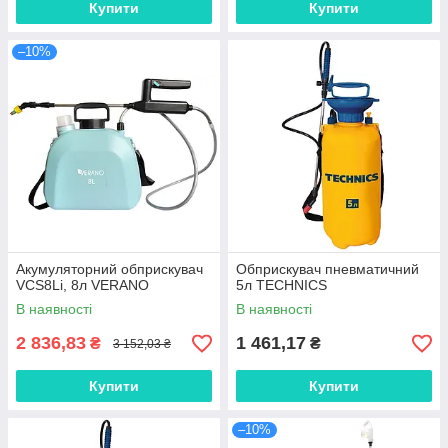
Купити
Купити
–10%
Акумуляторний обприскувач
Обприскувач пневматичний
VCS8Li, 8л VERANO
5л TECHNICS
В наявності
В наявності
2 836,83
1 461,17
₴
₴
3 152,03 ₴
Купити
Купити
–10%