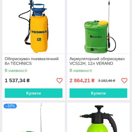
Обприскувач пневматичний
Акумуляторний обприскувач
8л TECHNICS
VCS12H, 12л VERANO
В наявності
В наявності
1 537,34
2 864,21
₴
₴
3 182,46 ₴
Купити
Купити
–10%