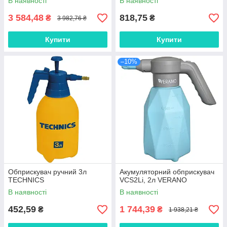
В наявності
В наявності
3 584,48
818,75
₴
₴
3 982,76 ₴
Купити
Купити
–10%
Обприскувач ручний 3л
Акумуляторний обприскувач
TECHNICS
VCS2Li, 2л VERANO
В наявності
В наявності
452,59
1 744,39
₴
₴
1 938,21 ₴