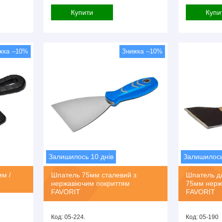
Купити
Купи
–10%
–10%
Залишилось 10 днів
Залишилось
мм /
Шпатель 75мм сталевий з
Шпатель д
нержавіючим покриттям
75мм нержа
FAVORIT
FAVORIT
05-224.
05-190