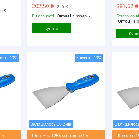
202,50 ₴
281,62 ₴
225 ₴
ріб
В наявності
Оптом і в роздріб
Готово до в
Оптом і в 
Купити
Купи
–10%
–10%
Залишилось 10 днів
Залишилось
 з
Шпатель 125мм сталевий з
Шпатель 1