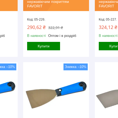
нержавіючим покриттям
нержавіюч
FAVORIT
FAVORIT
05-226.
05-227.
290,62 ₴
324,12 ₴
322,91 ₴
ріб
В наявності
Оптом і в роздріб
В наявності
Купити
Купи
–10%
–10%