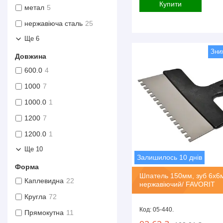
Купити
метал
5
нержавіюча сталь
25
Ще 6
Довжина
600.0
4
1000
7
1000.0
1
1200
7
1200.0
1
Ще 10
Залишилось 10 днів
Форма
Шпатель 150мм, зуб 6х6
Каплевидна
22
нержавіючий/ FAVORIT
Кругла
72
05-440.
Прямокутна
11