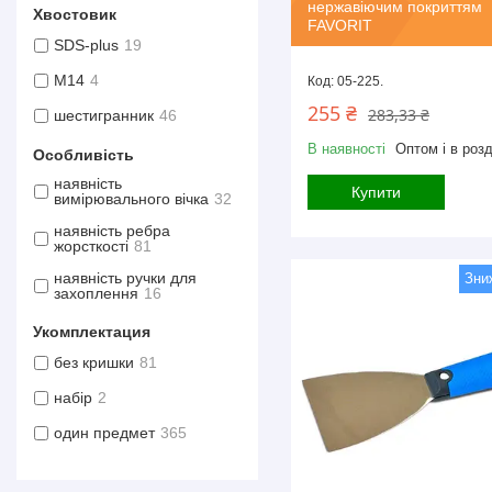
нержавіючим покриттям
Хвостовик
FAVORIT
SDS-plus
19
М14
4
05-225.
255 ₴
283,33 ₴
шестигранник
46
В наявності
Оптом і в розд
Особливість
наявність
Купити
вимірювального вічка
32
наявність ребра
жорсткості
81
наявність ручки для
захоплення
16
Укомплектация
без кришки
81
набір
2
один предмет
365