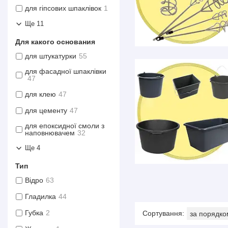
для гіпсових шпаклівок
1
Ще 11
Для какого основания
для штукатурки
55
для фасадної шпаклівки
47
для клею
47
для цементу
47
для епоксидної смоли з
наповнювачем
32
Ще 4
Тип
Відро
63
Гладилка
44
Губка
2