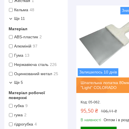
Жесткая
1
Кельма
48
Ще 11
Матеріал
ABS-пластик
2
Алюміній
97
Гума
13
Нержавіюча сталь
226
Залишилось 10 днів
Оцинкований метал
25
Шпательна лопатка 80мм
Ще 5
"Light" COLORADO
Матеріал робочої
поверхні
05-062.
губка
9
95,50 ₴
106,11 ₴
гума
2
В наявності
Оптом і в розд
гідрогубка
4