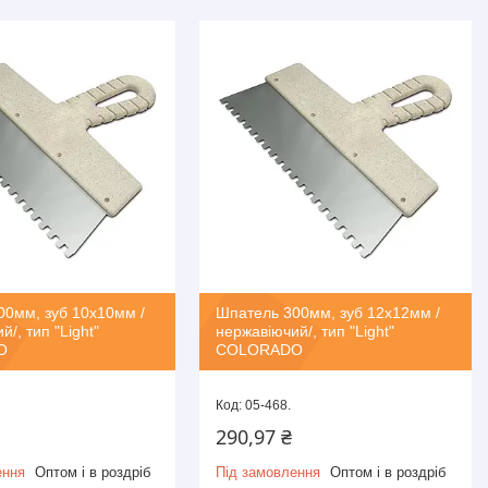
00мм, зуб 10х10мм /
Шпатель 300мм, зуб 12х12мм /
/, тип "Light"
нержавіючий/, тип "Light"
O
COLORADO
05-468.
290,97 ₴
ення
Оптом і в роздріб
Під замовлення
Оптом і в роздріб