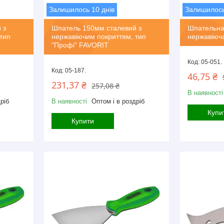
Залишилось 10 днів
Залишилось
 з
Шпатель 150мм сталевий з
Шпательна
тип
нержавіючим покриттям, тип
нержавіюч
"Профі" FAVORIT
05-051.
05-187.
46,75 ₴
231,37 ₴
257,08 ₴
В наявності
ріб
В наявності
Оптом і в роздріб
Купи
Купити