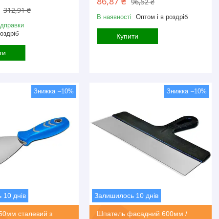
86,87 ₴
96,52 ₴
312,91 ₴
В наявності
Оптом і в роздріб
ідправки
роздріб
Купити
ти
–10%
–10%
 10 днів
Залишилось 10 днів
50мм сталевий з
Шпатель фасадний 600мм /