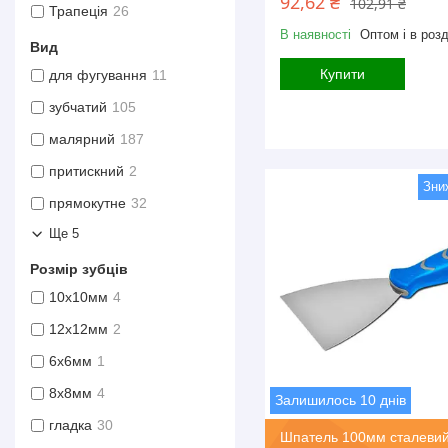
92,62 ₴
102,91 ₴
Трапеція
26
В наявності
Оптом і в розд
Вид
Купити
для фугування
11
зубчатий
105
малярний
187
притискний
2
прямокутне
32
Ще 5
Розмір зубців
10х10мм
4
12х12мм
2
6х6мм
1
8х8мм
4
Залишилось 10 днів
гладка
30
Шпатель 100мм сталевий