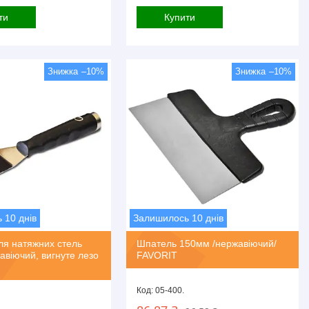
ти
Купити
–10%
–10%
 10 днів
Залишилось 10 днів
ля натяжних стель
Шпатель 150мм /нержавіючий/
віючий, вигнуте лезо
FAVORIT
05-400.