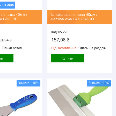
 10 днів
 лопатка 40мм /
Шпательна лопатка 40мм /
а/ FAVORIT
нержавіюча/ COLORADO
05-220.
157,08 ₴
51,94 ₴
Тільки оптом
Під замовлення
Оптом і в роздріб
ти
Купити
–10%
–10%