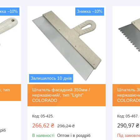
–10%
–10%
Залишилось 10 днів
, тип
Шпатель фасадний 350мм /
Шпатель 3
нержавіючий/, тип "Light"
нержавіючий
COLORADO
COLORAD
05-425.
05-467.
266,62 ₴
290,97 ₴
296,24 ₴
ріб
В наявності
Оптом і в роздріб
Під замовл