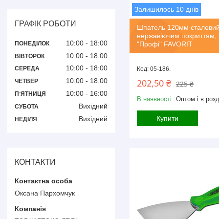
Залишилось 10 днів
ГРАФІК РОБОТИ
Шпатель 120мм сталевий
нержавіючим покриттям, 
10:00
18:00
"Профі" FAVORIT
ПОНЕДІЛОК
10:00
18:00
ВІВТОРОК
10:00
18:00
СЕРЕДА
05-186.
10:00
18:00
202,50 ₴
ЧЕТВЕР
225 ₴
10:00
16:00
ПʼЯТНИЦЯ
В наявності
Оптом і в розд
Вихідний
СУБОТА
Купити
Вихідний
НЕДІЛЯ
КОНТАКТИ
Оксана Пархомчук