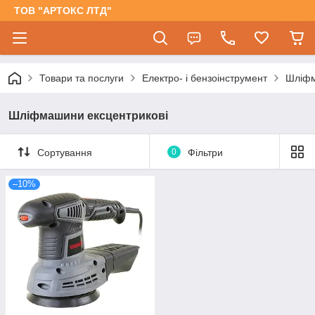
ТОВ "АРТОКС ЛТД"
Товари та послуги
Електро- і бензоінструмент
Шліфм
Шліфмашини ексцентрикові
Сортування
0
Фільтри
–10%