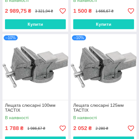
В наявності
В наявності
2 989,75
1 500
₴
₴
3 321,94 ₴
1 666,67 ₴
Купити
Купити
–10%
–10%
Лещата слюсарні 100мм
Лещата слюсарні 125мм
TACTIX
TACTIX
В наявності
В наявності
1 788
2 052
₴
₴
1 986,67 ₴
2 280 ₴