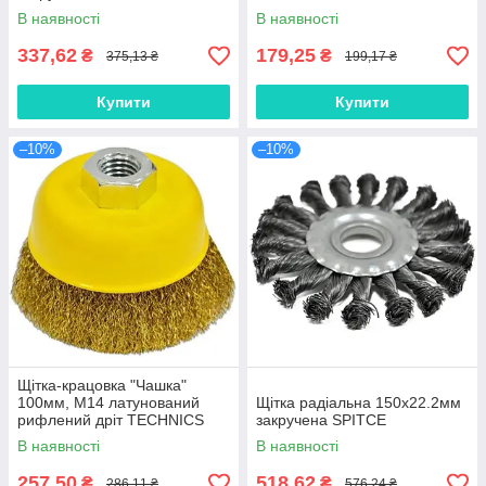
В наявності
В наявності
337,62
179,25
₴
₴
375,13 ₴
199,17 ₴
Купити
Купити
–10%
–10%
Щітка-крацовка "Чашка"
100мм, М14 латунований
Щітка радіальна 150х22.2мм
рифлений дріт TECHNICS
закручена SPITCE
В наявності
В наявності
257,50
518,62
₴
₴
286,11 ₴
576,24 ₴