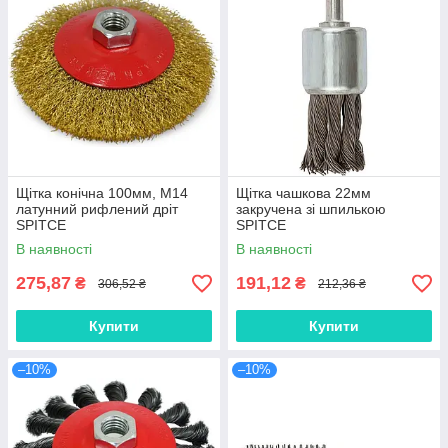
Щітка конічна 100мм, М14
Щітка чашкова 22мм
латунний рифлений дріт
закручена зі шпилькою
SPITCE
SPITCE
В наявності
В наявності
275,87
191,12
₴
₴
306,52 ₴
212,36 ₴
Купити
Купити
–10%
–10%