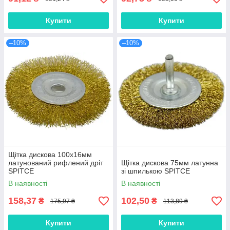
Купити
Купити
–10%
–10%
Щітка дискова 100х16мм
латунований рифлений дріт
Щітка дискова 75мм латунна
SPITCE
зі шпилькою SPITCE
В наявності
В наявності
158,37
102,50
₴
₴
175,97 ₴
113,89 ₴
Купити
Купити