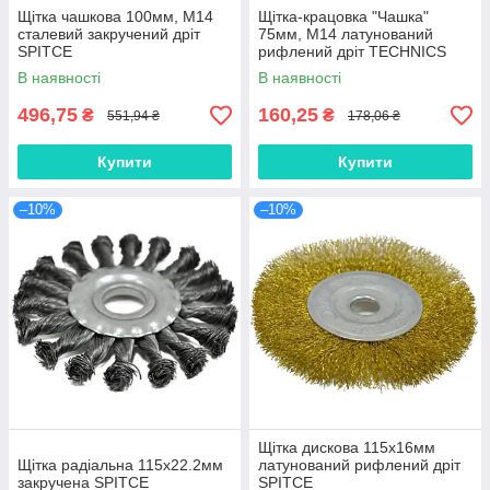
Щітка чашкова 100мм, М14
Щітка-крацовка "Чашка"
сталевий закручений дріт
75мм, М14 латунований
SPITCE
рифлений дріт TECHNICS
В наявності
В наявності
496,75
160,25
₴
₴
551,94 ₴
178,06 ₴
Купити
Купити
–10%
–10%
Щітка дискова 115х16мм
Щітка радіальна 115х22.2мм
латунований рифлений дріт
закручена SPITCE
SPITCE