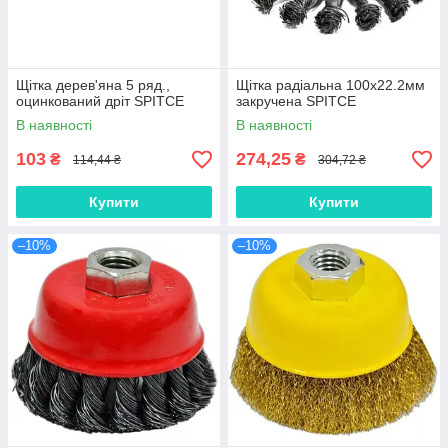
Щітка дерев'яна 5 ряд.,
Щітка радіальна 100х22.2мм
оцинкований дріт SPITCE
закручена SPITCE
В наявності
В наявності
103
274,25
₴
₴
114,44 ₴
304,72 ₴
Купити
Купити
–10%
–10%