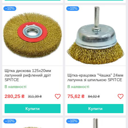
–10%
–10%
Щітка дискова 125х20мм
латунний рифлений дріт
Щітка-крацовка "Чашка" 24мм
SPITCE
латунна зі шпилькою SPITCE
В наявності
В наявності
280,25
75,62
₴
₴
311,39 ₴
84,02 ₴
Купити
Купити
–10%
–10%