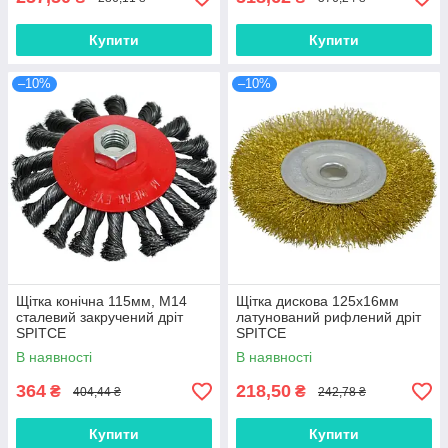
Купити
Купити
–10%
–10%
Щітка конічна 115мм, М14
Щітка дискова 125х16мм
сталевий закручений дріт
латунований рифлений дріт
SPITCE
SPITCE
В наявності
В наявності
364
218,50
₴
₴
404,44 ₴
242,78 ₴
Купити
Купити