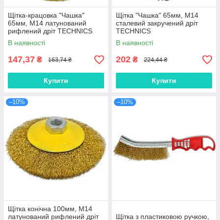
Щітка-крацовка "Чашка"
Щітка "Чашка" 65мм, М14
65мм, М14 латунований
сталевий закручений дріт
рифлений дріт TECHNICS
TECHNICS
В наявності
В наявності
147,37
202
₴
₴
163,74 ₴
224,44 ₴
Купити
Купити
–10%
–10%
Щітка конічна 100мм, М14
латунований рифлений дріт
Щітка з пластиковою ручкою,