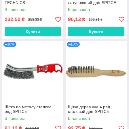
TECHNICS
латунований дріт SPITCE
В наявності
В наявності
232,50
96,13
₴
₴
258,33 ₴
106,81 ₴
Купити
Купити
–10%
–10%
Щітка по металу сталева, 1
Щітка дерев'яна 4 ряд.,
ряд SPITCE
сталевий дріт SPITCE
В наявності
В наявності
91,12
92,75
₴
₴
101,24 ₴
103,06 ₴