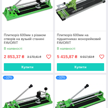
Плиткоріз 600мм з різаком
Плиткоріз 600мм на
отворів на вузькій станині
підшипниках монорейковий
FAVORIT
FAVORIT
В наявності
В наявності
2 853,37
5 415,87
₴
₴
3 170,41 ₴
6 017,63 ₴
Купити
Купити
–10%
–10%