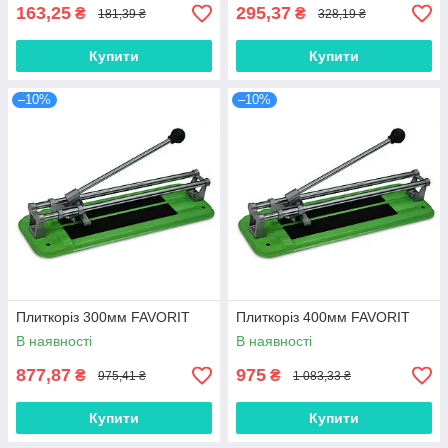
163,25
295,37
₴
₴
181,39 ₴
328,19 ₴
Купити
Купити
–10%
–10%
Плиткоріз 300мм FAVORIT
Плиткоріз 400мм FAVORIT
В наявності
В наявності
877,87
975
₴
₴
975,41 ₴
1 083,33 ₴
Купити
Купити