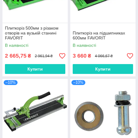
Плиткоріз 500мм з різаком
отворів на вузькій станині
Плиткоріз на підшипниках
FAVORIT
600мм FAVORIT
В наявності
В наявності
2 665,75
3 660
₴
₴
2 961,94 ₴
4 066,67 ₴
Купити
Купити
–10%
–10%