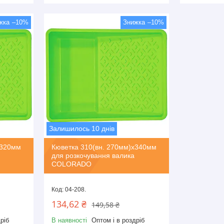
–10%
–10%
Залишилось 10 днів
х320мм
Кюветка 310(вн. 270мм)х340мм
для розкочування валика
COLORADO
04-208.
134,62 ₴
149,58 ₴
ріб
В наявності
Оптом і в роздріб