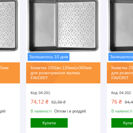
Залишилось 10 днів
Залишилось
15мм
Кюветка 150(вн.120мм)х300мм
Кюветка 2
для розкочування валика
для розкоч
FAVORIT
FAVORIT
04-201.
04-202.
74,12 ₴
76 ₴
82,36 ₴
84,4
ріб
В наявності
Оптом і в роздріб
В наявності
Купити
Купи