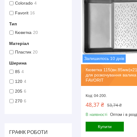
Colorado
4
Favorit
16
Тип
Кюветка
20
Матеріал
Пластик
20
Залишилось 10 днів
Ширина
Кюветка 115(вн.85мм)х2
85
4
для розкочування валика
FAVORIT
120
4
205
6
04-200.
270
6
48,37 ₴
53,74 ₴
В наявності
Оптом і в розд
Купити
ГРАФІК РОБОТИ