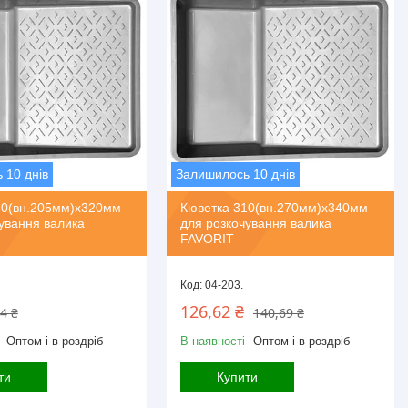
 10 днів
Залишилось 10 днів
50(вн.205мм)х320мм
Кюветка 310(вн.270мм)х340мм
ування валика
для розкочування валика
FAVORIT
04-203.
126,62 ₴
4 ₴
140,69 ₴
Оптом і в роздріб
В наявності
Оптом і в роздріб
ти
Купити