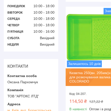
10:00
18:00
ПОНЕДІЛОК
10:00
18:00
ВІВТОРОК
10:00
18:00
СЕРЕДА
10:00
18:00
ЧЕТВЕР
10:00
16:00
ПʼЯТНИЦЯ
Вихідний
СУБОТА
Вихідний
НЕДІЛЯ
Залишилось 10 днів
КОНТАКТИ
Кюветка 250(вн. 205мм)
для розкочування валика
COLORADO
Оксана Пархомчук
04-207.
ТОВ "АРТОКС ЛТД"
114,50 ₴
127,22 ₴
В наявності
Оптом і в розд
м. Київ, вул. Бориспільська,