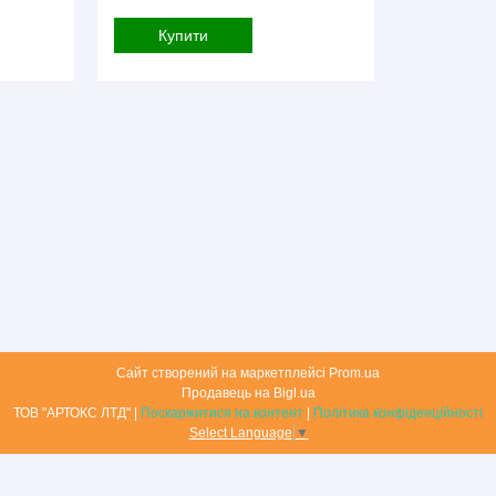
Купити
Сайт створений на маркетплейсі
Prom.ua
Продавець на Bigl.ua
ТОВ "АРТОКС ЛТД" |
Поскаржитися на контент
|
Політика конфіденційності
Select Language
▼