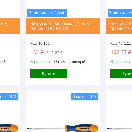
Залишилось 7 днів
Залишилось
Cr-V,
Викрутка SL 5х125мм, "-", Cr-V,
Викрутка SL
"Master" TECHNICS
"Master" 
46-120.
46-121.
101 ₴
102,37 ₴
112,22 ₴
ріб
В наявності
Оптом і в роздріб
В наявності
Купити
Купи
–10%
–10%