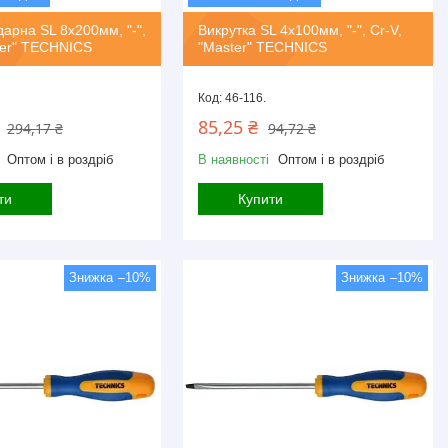
дарна SL 8х200мм, "-",
Викрутка SL 4х100мм, "-", Cr-V,
ter" TECHNICS
"Master" TECHNICS
46-116.
85,25 ₴
294,17 ₴
94,72 ₴
Оптом і в роздріб
В наявності
Оптом і в роздріб
ти
Купити
–10%
–10%