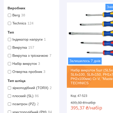
Виробник
Berg
38
Technics
124
Тип
Індикатор напруги
1
Викрутка
157
Викрутка з тріскачкою
7
Залишилось 7 днів
Набір викруток
3
Набір викруток 5шт (SL5x
Отвертка пробник
3
SL6x100, SL8x150, PH1x7
PH2x100мм) Cr-V, "Maste
Тип шліца
TECHNICS
зіркоподібний (TORX)
2
плоский (SL)
86
47-523
439,30 ₴/набір
позитрон (PZ)
2
395,37 ₴/набір
хрестоподібний (PH)
84