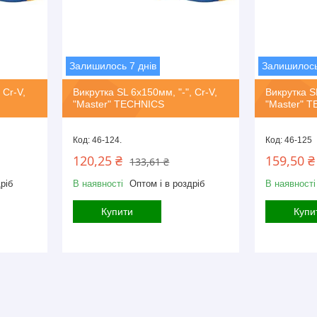
Залишилось 7 днів
Залишилось
 Cr-V,
Викрутка SL 6х150мм, "-", Cr-V,
Викрутка SL
"Master" TECHNICS
"Master" 
46-124.
46-125
120,25 ₴
159,50 ₴
133,61 ₴
ріб
В наявності
Оптом і в роздріб
В наявності
Купити
Купи