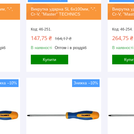
м, "-",
Викрутка ударна SL 6х100мм, "-",
Викрутка у
Cr-V, "Master" TECHNICS
Cr-V, "Mas
46-251.
46-254.
147,75 ₴
264,75 ₴
164,17 ₴
ріб
В наявності
Оптом і в роздріб
В наявності
Купити
Купи
–10%
–10%