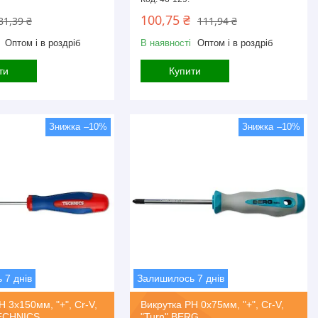
100,75 ₴
81,39 ₴
111,94 ₴
Оптом і в роздріб
В наявності
Оптом і в роздріб
ти
Купити
–10%
–10%
 7 днів
Залишилось 7 днів
H 3х150мм, "+", Cr-V,
Викрутка PH 0х75мм, "+", Cr-V,
TECHNICS
"Turn" BERG