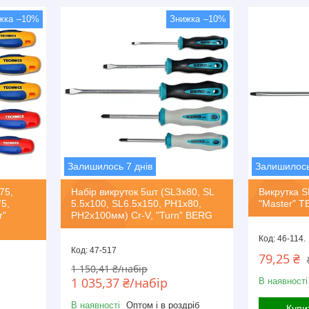
–10%
–10%
Залишилось 7 днів
Залишилось
75,
Набір викруток 5шт (SL3x80, SL
Викрутка SL
5,
5.5х100, SL6.5x150, PH1x80,
"Master" 
r"
PH2x100мм) Cr-V, "Turn" BERG
46-114.
47-517
79,25 ₴
1 150,41 ₴/набір
1 035,37 ₴/набір
В наявності
В наявності
Оптом і в роздріб
Купи