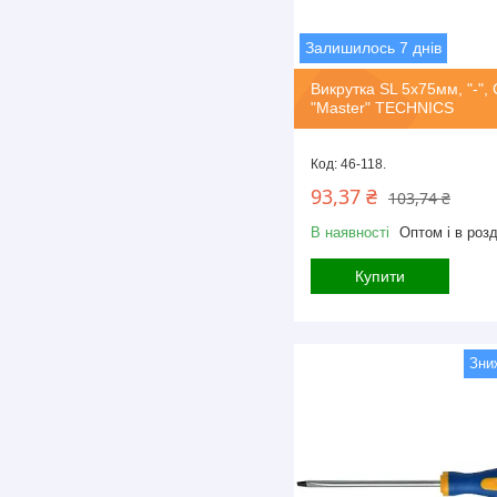
Залишилось 7 днів
Викрутка SL 5х75мм, "-", 
"Master" TECHNICS
46-118.
93,37 ₴
103,74 ₴
В наявності
Оптом і в розд
Купити