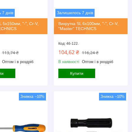
 7 днів
Залишилось 7 днів
 5х150мм, "-", Cr-V,
Викрутка SL 6х100мм, "-", Cr-V,
TECHNICS
"Master" TECHNICS
46-122.
104,62 ₴
113,74 ₴
116,24 ₴
Оптом і в роздріб
В наявності
Оптом і в роздріб
ти
Купити
–10%
–10%