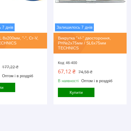
 7 днів
Залишилось 7 днів
 8х200мм, "-", Cr-V,
Викрутка "+/-" двостороння,
TECHNICS
PH№2х75мм / SL6x75мм
TECHNICS
46-400
177,22 ₴
67,12 ₴
74,58 ₴
Оптом і в роздріб
В наявності
Оптом і в роздріб
ти
Купити