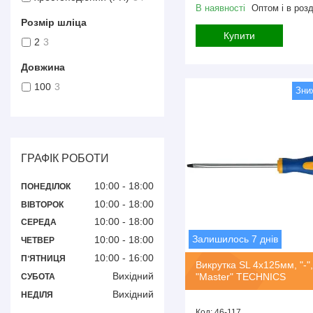
В наявності
Оптом і в розд
Розмір шліца
Купити
2
3
Довжина
100
3
ГРАФІК РОБОТИ
10:00
18:00
ПОНЕДІЛОК
10:00
18:00
ВІВТОРОК
10:00
18:00
СЕРЕДА
Залишилось 7 днів
10:00
18:00
ЧЕТВЕР
10:00
16:00
ПʼЯТНИЦЯ
Викрутка SL 4х125мм, "-",
Вихідний
"Master" TECHNICS
СУБОТА
Вихідний
НЕДІЛЯ
46-117.