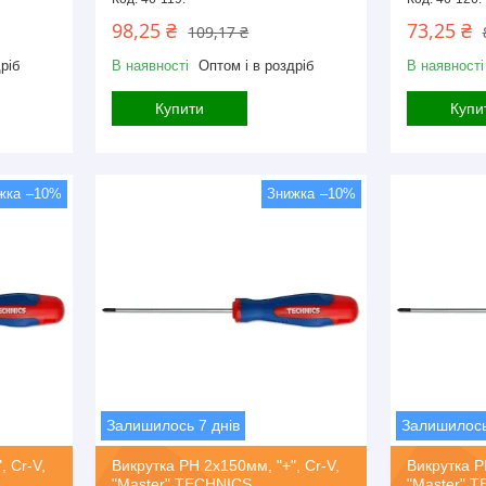
98,25 ₴
73,25 ₴
109,17 ₴
ріб
В наявності
Оптом і в роздріб
В наявності
Купити
Купи
–10%
–10%
Залишилось 7 днів
Залишилось
, Cr-V,
Викрутка PH 2х150мм, "+", Cr-V,
Викрутка P
"Master" TECHNICS
"Master" 