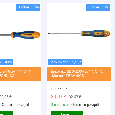
–10%
–10%
 7 днів
Залишилось 7 днів
 3х75мм, "-", Cr-V,
Викрутка SL 3х100мм, "-", Cr-V,
TECHNICS
"Master" TECHNICS
46-115.
83,37 ₴
88,06 ₴
92,63 ₴
Оптом і в роздріб
В наявності
Оптом і в роздріб
ти
Купити