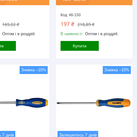
46-150
197 ₴
169,02 ₴
218,89 ₴
Оптом і в роздріб
В наявності
Оптом і в роздріб
ти
Купити
–10%
–10%
 7 днів
Залишилось 7 днів