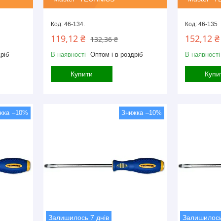
46-134.
46-135
119,12 ₴
152,12 ₴
132,36 ₴
ріб
В наявності
Оптом і в роздріб
В наявності
Купити
Купи
–10%
–10%
Залишилось 7 днів
Залишилось