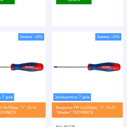
–10%
–10%
 7 днів
Залишилось 7 днів
H 0х75мм, "+", Cr-V,
Викрутка PH 1х100мм, "+", Cr-V,
TECHNICS
"Master" TECHNICS
46-129.