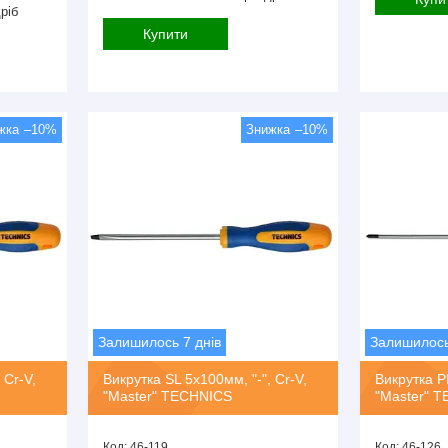
ріб
Купити
–10%
–10%
Залишилось 7 днів
Залишилось
 Cr-V,
Викрутка SL 5х100мм, "-", Cr-V,
Викрутка P
"Master" TECHNICS
"Master" 
46-119.
46-126.