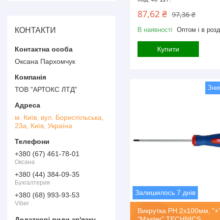
87,62 ₴
97,36 ₴
КОНТАКТИ
В наявності
Оптом і в розд
Купити
Оксана Пархомчук
ТОВ "АРТОКС ЛТД"
м. Київ, вул. Бориспільська,
23а, Київ, Україна
+380 (67) 461-78-01
Оксана
+380 (44) 384-09-35
Бухгалтерия
Залишилось 7 днів
+380 (68) 993-93-53
Viber
Викрутка PH 2х100мм, "+"
"Master" TECHNICS