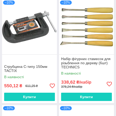
–10%
–10%
Набір фігурних стамесок для
різьблення по дереву (6шт)
Струбцина C-типу 150мм
TECHNICS
TACTIX
В наявності
В наявності
338,62
₴/набір
550,12
₴
611,25 ₴
376,24 ₴/набір
Купити
Купити
–10%
–10%