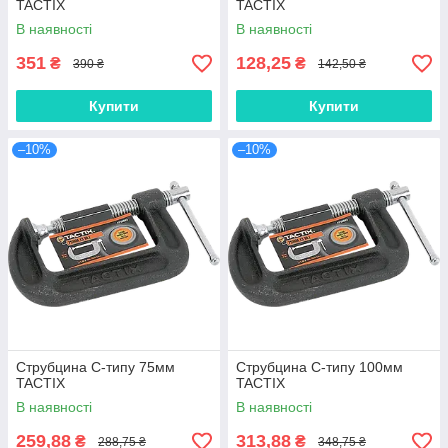
TACTIX
TACTIX
В наявності
В наявності
351
128,25
₴
₴
390 ₴
142,50 ₴
Купити
Купити
–10%
–10%
Струбцина C-типу 75мм
Струбцина C-типу 100мм
TACTIX
TACTIX
В наявності
В наявності
259,88
313,88
₴
₴
288,75 ₴
348,75 ₴