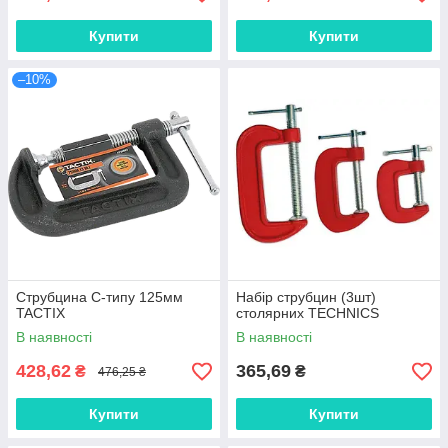
Купити
Купити
–10%
Струбцина C-типу 125мм
Набір струбцин (3шт)
TACTIX
столярних TECHNICS
В наявності
В наявності
428,62
365,69
₴
₴
476,25 ₴
Купити
Купити