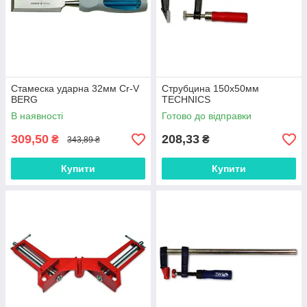
Стамеска ударна 32мм Cr-V
Струбцина 150х50мм
BERG
TECHNICS
В наявності
Готово до відправки
309,50
208,33
₴
₴
343,89 ₴
Купити
Купити