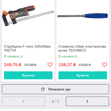
Струбцина F-типу 150х50мм
Стамеска 10мм пластмасова
TACTIX
ручка TECHNICS
В наявності
В наявності
249,75
158,37
₴
₴
277,50 ₴
175,97 ₴
Купити
Купити
Показати ще
1
/ 3