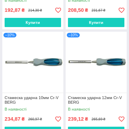
В наявності
В наявності
192,87
208,50
₴
₴
214,30 ₴
231,67 ₴
Купити
Купити
–10%
–10%
Стамеска ударна 10мм Cr-V
Стамеска ударна 12мм Cr-V
BERG
BERG
В наявності
В наявності
234,87
239,12
₴
₴
260,97 ₴
265,69 ₴