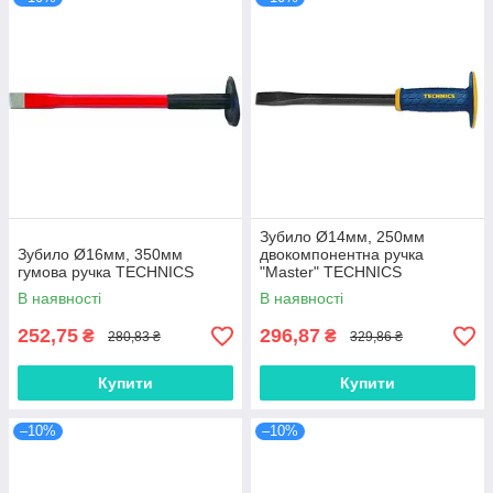
Зубило Ø14мм, 250мм
Зубило Ø16мм, 350мм
двокомпонентна ручка
гумова ручка TECHNICS
"Master" TECHNICS
В наявності
В наявності
252,75
296,87
₴
₴
280,83 ₴
329,86 ₴
Купити
Купити
–10%
–10%