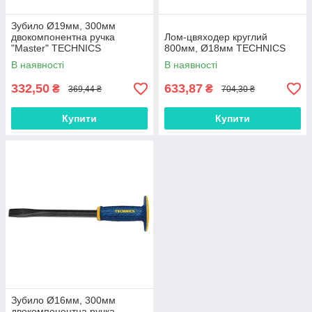
Зубило Ø19мм, 300мм
двокомпонентна ручка
Лом-цвяходер круглий
"Master" TECHNICS
800мм, Ø18мм TECHNICS
В наявності
В наявності
332,50
633,87
₴
₴
369,44 ₴
704,30 ₴
Купити
Купити
Зубило Ø16мм, 300мм
двокомпонентна ручка