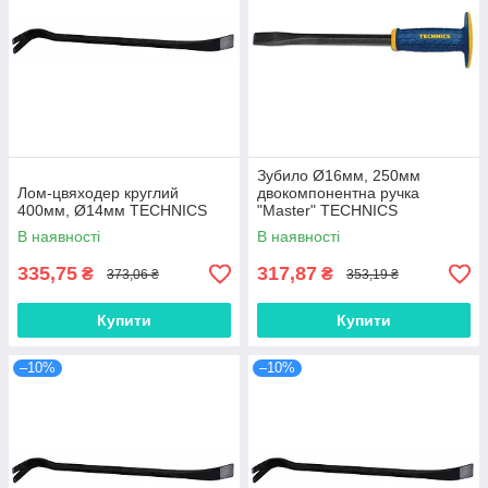
Зубило Ø16мм, 250мм
Лом-цвяходер круглий
двокомпонентна ручка
400мм, Ø14мм TECHNICS
"Master" TECHNICS
В наявності
В наявності
335,75
317,87
₴
₴
373,06 ₴
353,19 ₴
Купити
Купити
–10%
–10%