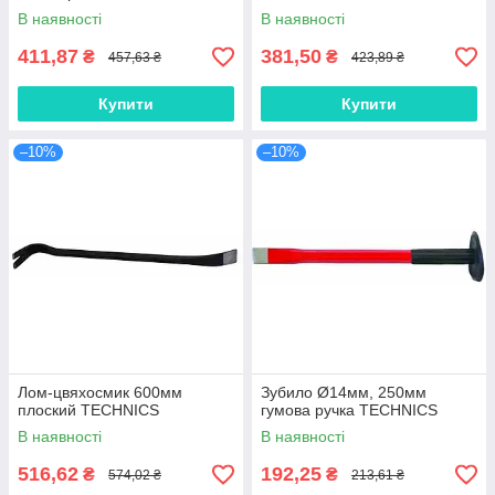
В наявності
В наявності
411,87
381,50
₴
₴
457,63 ₴
423,89 ₴
Купити
Купити
–10%
–10%
Лом-цвяхосмик 600мм
Зубило Ø14мм, 250мм
плоский TECHNICS
гумова ручка TECHNICS
В наявності
В наявності
516,62
192,25
₴
₴
574,02 ₴
213,61 ₴