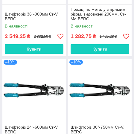
Ножиці по металу з прямим
Штифторіз 36"-900мм Cr-V,
різом, видовжені 290мм, Cr-
BERG
Mo BERG
В наявності
В наявності
2 549,25
1 282,75
₴
₴
2 832,50 ₴
1 425,28 ₴
Купити
Купити
–10%
–10%
Штифторіз 24"-600мм Cr-V,
Штифторіз 30"-750мм Cr-V,
BERG
BERG