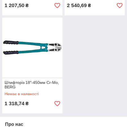
1 207,50
2 540,69
₴
₴
Штифторіз 18"-450мм Cr-Mo,
BERG
Немає в наявності
1 318,74
₴
Про нас