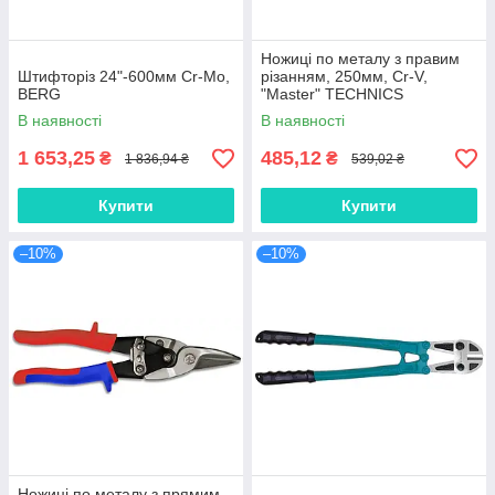
Ножиці по металу з правим
Штифторіз 24"-600мм Cr-Mo,
різанням, 250мм, Cr-V,
BERG
"Master" TECHNICS
В наявності
В наявності
1 653,25
485,12
₴
₴
1 836,94 ₴
539,02 ₴
Купити
Купити
–10%
–10%
Ножиці по металу з прямим