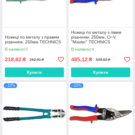
Ножиці по металу з лівим
Ножиці по металу з правим
різанням, 250мм, Cr-V,
різанням, 250мм TECHNICS
"Master" TECHNICS
В наявності
В наявності
218,62
485,12
₴
₴
242,91 ₴
539,02 ₴
Купити
Купити
–10%
–10%