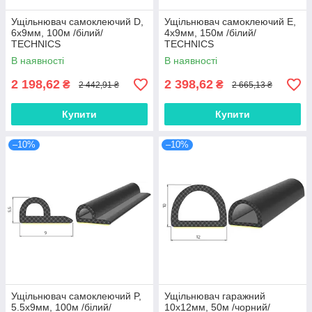
Ущільнювач самоклеючий D,
Ущільнювач самоклеючий E,
6х9мм, 100м /білий/
4х9мм, 150м /білий/
TECHNICS
TECHNICS
В наявності
В наявності
2 198,62
2 398,62
₴
₴
2 442,91 ₴
2 665,13 ₴
Купити
Купити
–10%
–10%
Ущільнювач самоклеючий P,
Ущільнювач гаражний
5.5х9мм, 100м /білий/
10х12мм, 50м /чорний/