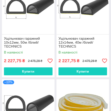
Ущільнювач гаражний
Ущільнювач гаражний
10х12мм, 50м /білий/
12х14мм, 40м /білий/
TECHNICS
TECHNICS
В наявності
В наявності
2 227,75
2 227,75
₴
₴
2 475,28 ₴
2 475,28 ₴
Купити
Купити
–10%