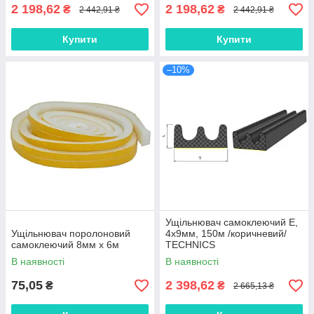
2 198,62
2 198,62
₴
₴
2 442,91 ₴
2 442,91 ₴
Купити
Купити
–10%
Ущільнювач самоклеючий E,
Ущільнювач поролоновий
4х9мм, 150м /коричневий/
самоклеючий 8мм х 6м
TECHNICS
В наявності
В наявності
75,05
2 398,62
₴
₴
2 665,13 ₴