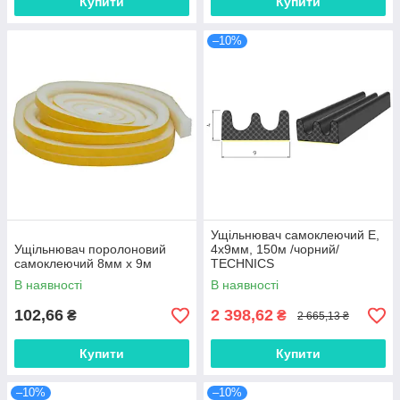
Купити
Купити
–10%
Ущільнювач самоклеючий E,
Ущільнювач поролоновий
4х9мм, 150м /чорний/
самоклеючий 8мм х 9м
TECHNICS
В наявності
В наявності
102,66
2 398,62
₴
₴
2 665,13 ₴
Купити
Купити
–10%
–10%