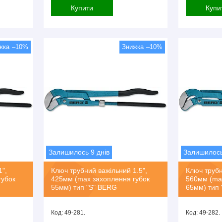
Купити
Купи
–10%
–10%
Залишилось 9 днів
Залишилось
",
Ключ трубний важільний 1.5",
Ключ трубн
губок
425мм (max захоплення губок
560мм (ma
55мм) тип "S" BERG
65мм) тип
49-281.
49-282.