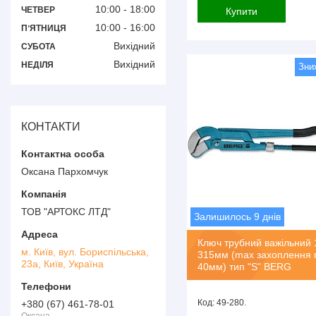
10:00
18:00
ЧЕТВЕР
Купити
10:00
16:00
ПʼЯТНИЦЯ
Вихідний
СУБОТА
Вихідний
НЕДІЛЯ
КОНТАКТИ
Оксана Пархомчук
ТОВ "АРТОКС ЛТД"
Залишилось 9 днів
Ключ трубний важільний 1
м. Київ, вул. Бориспільська,
315мм (max захоплення 
23а, Київ, Україна
40мм) тип "S" BERG
49-280.
+380 (67) 461-78-01