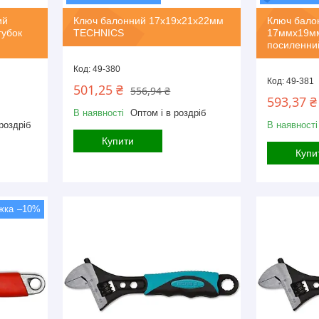
ий
Ключ балонний 17х19х21х22мм
Ключ бало
губок
TECHNICS
17ммх19мм
посиленни
49-380
49-381
501,25 ₴
556,94 ₴
593,37 ₴
В наявності
Оптом і в роздріб
роздріб
В наявності
Купити
Купи
–10%