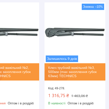
–10%
Залишилось 9 днів
ний важільний №2,
Ключ трубний важільний №3,
x захоплення губок
500мм (max захоплення губок
CHNICS
63мм) TECHNICS
49-278.
1 316,75 ₴
1 463,06 ₴
ення
Оптом і в роздріб
В наявності
Оптом і в роздріб