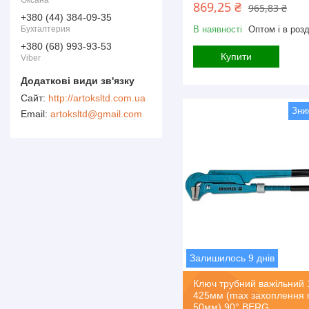
Оксана
869,25 ₴
965,83 ₴
+380 (44) 384-09-35
В наявності
Оптом і в розд
Бухгалтерия
+380 (68) 993-93-53
Купити
Viber
http://artoksltd.com.ua
artoksltd@gmail.com
Залишилось 9 днів
Ключ трубний важільний 1
425мм (max захоплення 
50мм) 90° BERG