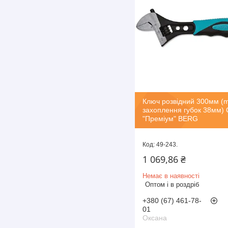
Ключ розвідний 300мм (
захоплення губок 38мм) C
"Преміум" BERG
49-243.
1 069,86 ₴
Немає в наявності
Оптом і в роздріб
+380 (67) 461-78-
01
Оксана