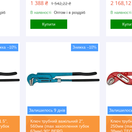
1 388 ₴
2 168,12
1 542,22 ₴
ріб
В наявності
Оптом і в роздріб
В наявності
Купити
Купи
–10%
–10%
Залишилось 9 днів
Залишилось
.5",
Ключ трубний важільний 2",
Ключ труб
губок
560мм (max захоплення губок
250мм (ma
63мм) 90° BERG
38мм) TE