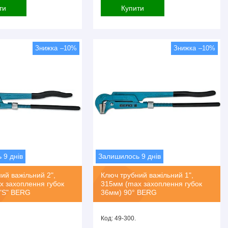
ти
Купити
–10%
–10%
 9 днів
Залишилось 9 днів
ий важільний 2",
Ключ трубний важільний 1",
x захоплення губок
315мм (max захоплення губок
 "S" BERG
36мм) 90° BERG
49-300.