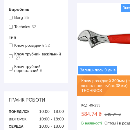
Виробник
Berg
35
Technics
32
Тип
Ключ розвідний
32
Ключ трубний важільний
27
Ключ трубний
Залишилось 9 днів
переставний
6
Ключ розвідний 300мм (
захоплення губок 38мм)
TECHNICS
ГРАФІК РОБОТИ
49-233.
10:00
18:00
ПОНЕДІЛОК
584,74 ₴
649,71 ₴
10:00
18:00
ВІВТОРОК
В наявності
Оптом і в розд
10:00
18:00
СЕРЕДА