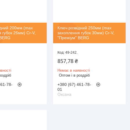
ідний 200мм (max
Ключ розвідний 250мм (max
 губок 26мм) Cr-V,
захоплення губок 30мм) Cr-V,
 BERG
"Преміум" BERG
49-242.
857,78 ₴
вності
Немає в наявності
роздріб
Оптом і в роздріб
461-78-
+380 (67) 461-78-
01
Оксана