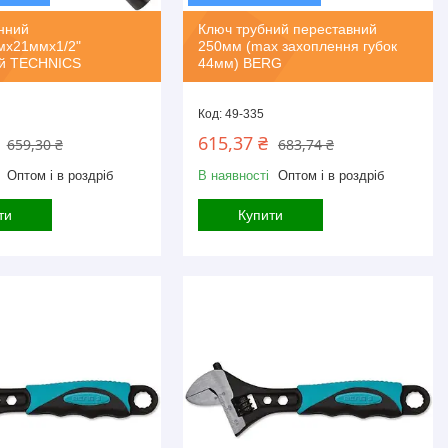
нний
Ключ трубний переставний
х21ммx1/2"
250мм (max захоплення губок
й TECHNICS
44мм) BERG
49-335
615,37 ₴
659,30 ₴
683,74 ₴
Оптом і в роздріб
В наявності
Оптом і в роздріб
ти
Купити