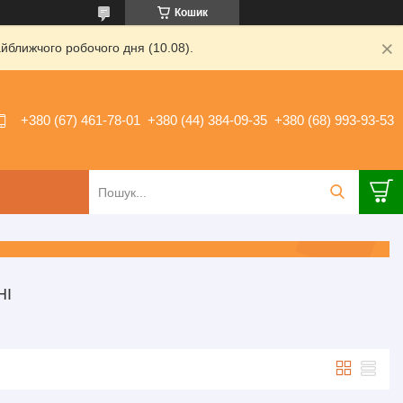
Кошик
йближчого робочого дня (10.08).
+380 (67) 461-78-01
+380 (44) 384-09-35
+380 (68) 993-93-53
НІ