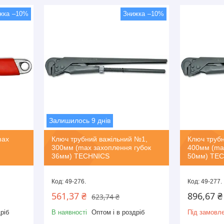
–10%
–10%
Залишилось 9 днів
max
Ключ трубний важільний №1,
Ключ труб
300мм (max захоплення губок
400мм (ma
36мм) TECHNICS
50мм) TE
49-276.
49-277.
561,37 ₴
896,67 ₴
623,74 ₴
ріб
В наявності
Оптом і в роздріб
Під замовл