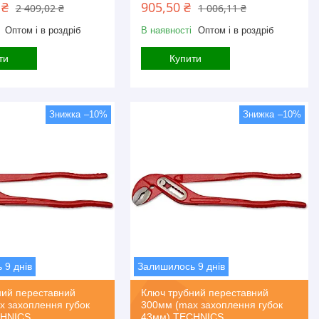
 ₴
905,50 ₴
2 409,02 ₴
1 006,11 ₴
Оптом і в роздріб
В наявності
Оптом і в роздріб
ти
Купити
–10%
–10%
 9 днів
Залишилось 9 днів
ний переставний
Ключ трубний переставний
x захоплення губок
300мм (max захоплення губок
CHNICS
43мм) TECHNICS