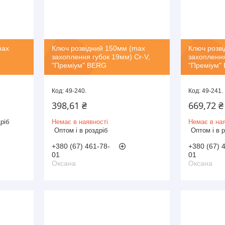
max
Ключ розвідний 150мм (max
Ключ розв
захоплення губок 19мм) Cr-V,
захоплення
"Преміум" BERG
"Преміум"
49-240.
49-241.
398,61 ₴
669,72 ₴
ріб
Немає в наявності
Немає в ная
Оптом і в роздріб
Оптом і в 
+380 (67) 461-78-
+380 (67) 
01
01
Оксана
Оксана