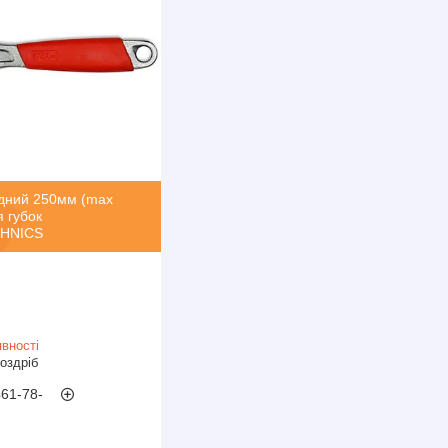
ідний 250мм (max
 губок
CHNICS
вності
роздріб
461-78-