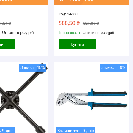
49-331.
588,50 ₴
5,56 ₴
653,89 ₴
Оптом і в роздріб
В наявності
Оптом і в роздріб
ти
Купити
–10%
–10%
 9 днів
Залишилось 9 днів