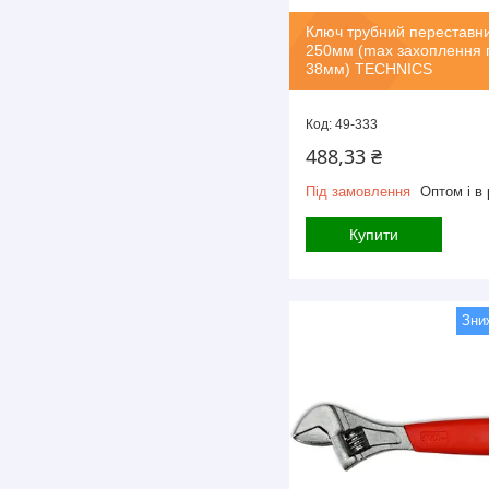
Ключ трубний переставн
250мм (max захоплення 
38мм) TECHNICS
49-333
488,33 ₴
Під замовлення
Оптом і в 
Купити