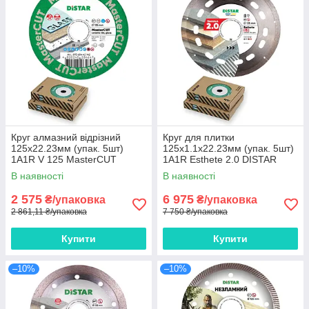
Круг алмазний вiдрiзний
Круг для плитки
125х22.23мм (упак. 5шт)
125x1.1x22.23мм (упак. 5шт)
1A1R V 125 MasterCUT
1A1R Esthete 2.0 DISTAR
DISTAR
В наявності
В наявності
2 575
6 975
₴/упаковка
₴/упаковка
2 861,11 ₴/упаковка
7 750 ₴/упаковка
Купити
Купити
–10%
–10%