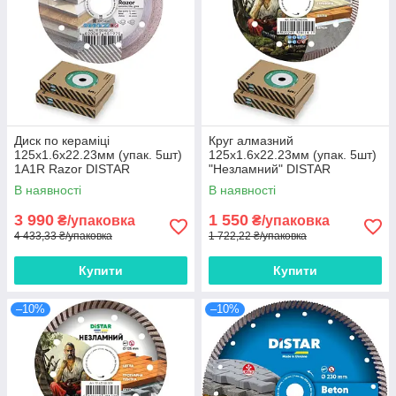
Диск по кераміці
Круг алмазний
125x1.6x22.23мм (упак. 5шт)
125x1.6x22.23мм (упак. 5шт)
1A1R Razor DISTAR
"Незламний" DISTAR
В наявності
В наявності
3 990
1 550
₴/упаковка
₴/упаковка
4 433,33 ₴/упаковка
1 722,22 ₴/упаковка
Купити
Купити
–10%
–10%