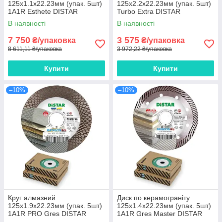
125x1.1x22.23мм (упак. 5шт)
125x2.2x22.23мм (упак. 5шт)
1A1R Esthete DISTAR
Turbo Extra DISTAR
В наявності
В наявності
7 750
3 575
₴/упаковка
₴/упаковка
8 611,11 ₴/упаковка
3 972,22 ₴/упаковка
Купити
Купити
–10%
–10%
Круг алмазний
Диск по керамограніту
125x1.9x22.23мм (упак. 5шт)
125x1.4x22.23мм (упак. 5шт)
1A1R PRO Gres DISTAR
1A1R Gres Master DISTAR