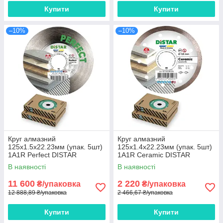
Купити
Купити
–10%
–10%
Круг алмазний
Круг алмазний
125х1.5х22.23мм (упак. 5шт)
125x1.4x22.23мм (упак. 5шт)
1A1R Perfect DISTAR
1A1R Ceramic DISTAR
В наявності
В наявності
11 600
2 220
₴/упаковка
₴/упаковка
12 888,89 ₴/упаковка
2 466,67 ₴/упаковка
Купити
Купити