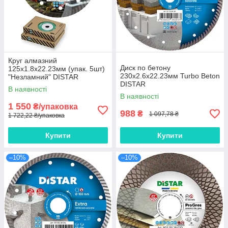
Круг алмазний
Диск по бетону
125x1.8x22.23мм (упак. 5шт)
230x2.6x22.23мм Turbo Beton
"Незламний" DISTAR
DISTAR
В наявності
В наявності
1 550
₴/упаковка
988
₴
1 097,78 ₴
1 722,22 ₴/упаковка
Купити
Купити
–10%
–10%