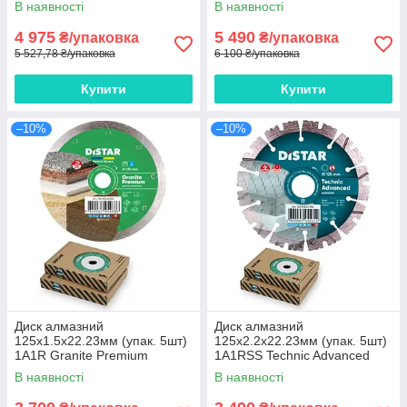
В наявності
В наявності
4 975
5 490
₴/упаковка
₴/упаковка
5 527,78 ₴/упаковка
6 100 ₴/упаковка
Купити
Купити
–10%
–10%
Диск алмазний
Диск алмазний
125x1.5x22.23мм (упак. 5шт)
125х2.2х22.23мм (упак. 5шт)
1A1R Granite Premium
1A1RSS Technic Advanced
DISTAR
DISTAR
В наявності
В наявності