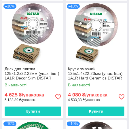
–10%
–10%
Диск для плитки
Круг алмазний
125x1.2x22.23мм (упак. 5шт)
125x1.4x22.23мм (упак. 5шт)
1A1R Decor Slim DISTAR
1A1R Hard Ceramics DISTAR
В наявності
В наявності
4 625
4 080
₴/упаковка
₴/упаковка
5 138,89 ₴/упаковка
4 533,33 ₴/упаковка
Купити
Купити
–10%
–10%