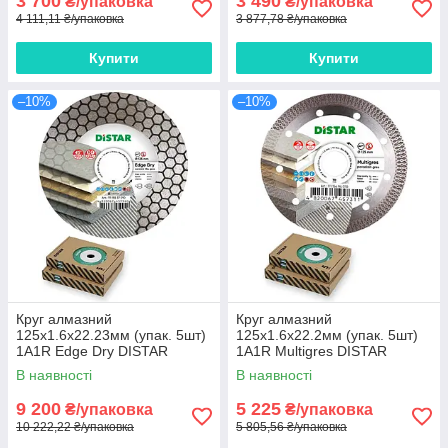
3 700
3 490
₴/упаковка
₴/упаковка
4 111,11 ₴/упаковка
3 877,78 ₴/упаковка
Купити
Купити
–10%
–10%
Круг алмазний
Круг алмазний
125x1.6x22.23мм (упак. 5шт)
125x1.6x22.2мм (упак. 5шт)
1A1R Edge Dry DISTAR
1A1R Multigres DISTAR
В наявності
В наявності
9 200
5 225
₴/упаковка
₴/упаковка
10 222,22 ₴/упаковка
5 805,56 ₴/упаковка