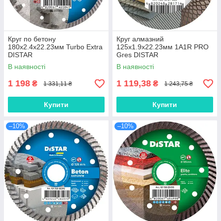
Круг по бетону
Круг алмазний
180x2.4x22.23мм Turbo Extra
125x1.9x22.23мм 1A1R PRO
DISTAR
Gres DISTAR
В наявності
В наявності
1 198
1 119,38
₴
₴
1 331,11 ₴
1 243,75 ₴
Купити
Купити
–10%
–10%