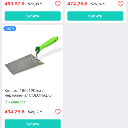
469,87
474,25
₴
₴
522,08 ₴
526,94 ₴
Купити
Купити
–10%
Кельма 180х120мм /
нержавіюча/ COLORADO
В наявності
494,25
₴
549,17 ₴
Купити