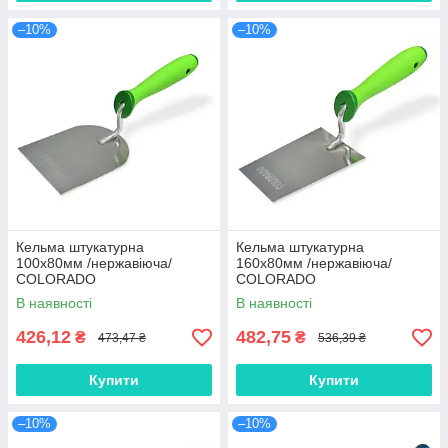
–10%
–10%
Кельма штукатурна
Кельма штукатурна
100х80мм /нержавіюча/
160х80мм /нержавіюча/
COLORADO
COLORADO
В наявності
В наявності
426,12
482,75
₴
₴
473,47 ₴
536,39 ₴
Купити
Купити
–10%
–10%