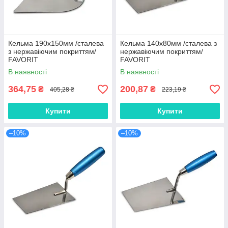
Кельма 190х150мм /сталева
Кельма 140х80мм /сталева з
з нержавіючим покриттям/
нержавіючим покриттям/
FAVORIT
FAVORIT
В наявності
В наявності
364,75
200,87
₴
₴
405,28 ₴
223,19 ₴
Купити
Купити
–10%
–10%