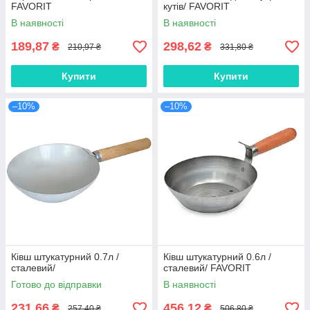
FAVORIT
кутів/ FAVORIT
В наявності
В наявності
189,87
298,62
₴
₴
210,97 ₴
331,80 ₴
Купити
Купити
–10%
–10%
Ківш штукатурний 0.7л /
Ківш штукатурний 0.6л /
сталевий/
сталевий/ FAVORIT
Готово до відправки
В наявності
231,66
456,12
₴
₴
257,40 ₴
506,80 ₴