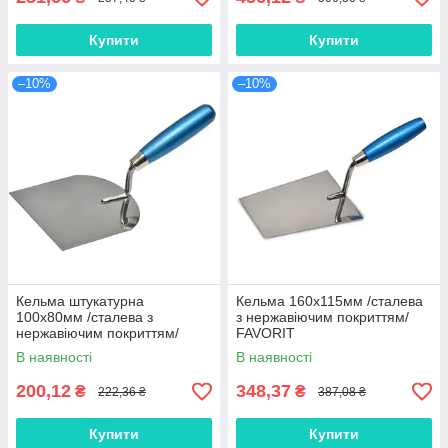
Купити
Купити
–10%
–10%
Кельма штукатурна
Кельма 160х115мм /сталева
100х80мм /сталева з
з нержавіючим покриттям/
нержавіючим покриттям/
FAVORIT
FAVORIT
В наявності
В наявності
200,12
348,37
₴
₴
222,36 ₴
387,08 ₴
Купити
Купити