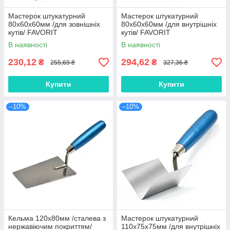
Мастерок штукатурний
Мастерок штукатурний
80х60х60мм /для зовнішніх
80х60х60мм /для внутрішніх
кутів/ FAVORIT
кутів/ FAVORIT
В наявності
В наявності
230,12
294,62
₴
₴
255,69 ₴
327,36 ₴
Купити
Купити
–10%
–10%
Кельма 120х80мм /сталева з
Мастерок штукатурний
нержавіючим покриттям/
110х75х75мм /для внутрішніх