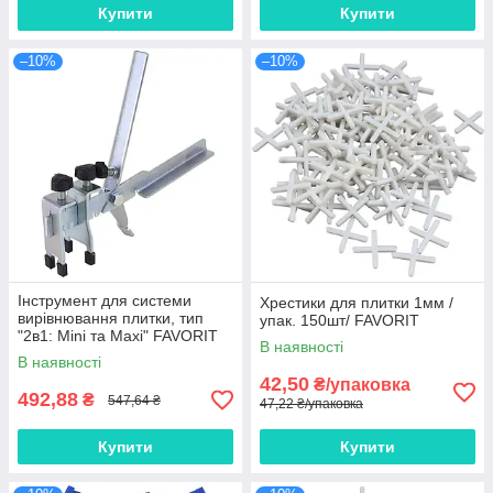
Купити
Купити
–10%
–10%
Інструмент для системи
Хрестики для плитки 1мм /
вирівнювання плитки, тип
упак. 150шт/ FAVORIT
"2в1: Mini та Махі" FAVORIT
В наявності
В наявності
42,50
₴/упаковка
492,88
₴
547,64 ₴
47,22 ₴/упаковка
Купити
Купити