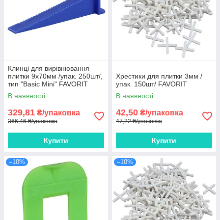
Клинці для вирівнювання
плитки 9х70мм /упак. 250шт/,
Хрестики для плитки 3мм /
тип "Basic Mini" FAVORIT
упак. 150шт/ FAVORIT
В наявності
В наявності
329,81
42,50
₴/упаковка
₴/упаковка
366,46 ₴/упаковка
47,22 ₴/упаковка
Купити
Купити
–10%
–10%