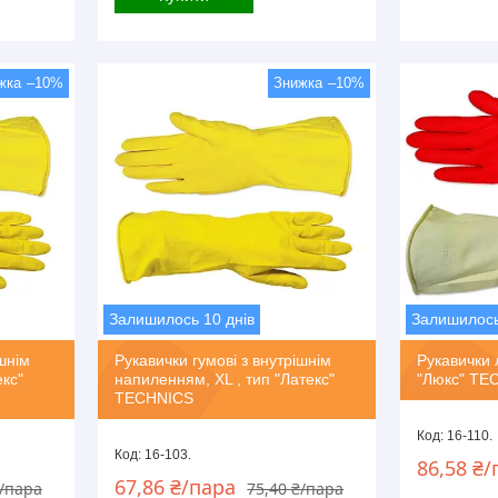
–10%
–10%
Залишилось 10 днів
Залишилось
ішнім
Рукавички гумові з внутрішнім
Рукавички 
екс"
напиленням, ХL , тип "Латекс"
"Люкс" TE
TECHNICS
16-110.
16-103.
86,58 ₴/
67,86 ₴/пара
₴/пара
75,40 ₴/пара