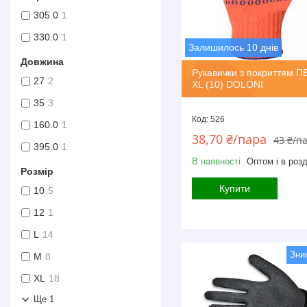
305.0
1
330.0
1
Залишилось 10 днів
Довжина
Рукавички з покриттям П
27
2
XL (10) DOLONI
35
3
526
160.0
1
38,70 ₴/пара
43 ₴/п
395.0
1
В наявності
Оптом і в розд
Розмір
Купити
10
5
12
1
L
14
M
8
XL
18
Ще 1