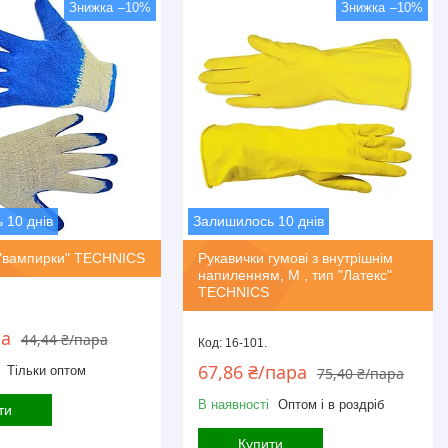
–10%
–10%
 10 днів
Залишилось 10 днів
 "вампирки" TECHNICS
Рукавички гумові з внутрішнім
напиленням, М , тип "Латекс"
TECHNICS
ра
44,44 ₴/пара
16-101.
67,86 ₴/пара
Тільки оптом
75,40 ₴/пара
В наявності
Оптом і в роздріб
ти
Купити