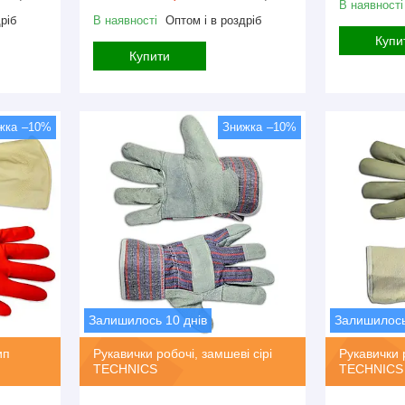
В наявності
ріб
В наявності
Оптом і в роздріб
Купи
Купити
–10%
–10%
Залишилось 10 днів
Залишилось
ип
Рукавички робочі, замшеві сірі
Рукавички 
TECHNICS
TECHNICS