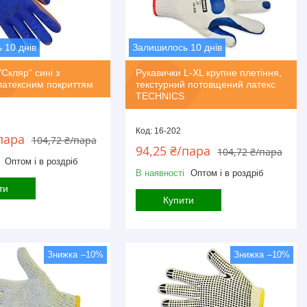
 10 днів
Залишилось 10 днів
Скляр" сині з
Рукавички L-XL крупне плетіння,
латексним покриттям
текстурний потовщений латекс
TECHNICS
16-202
пара
104,72 ₴/пара
94,25 ₴/пара
104,72 ₴/пара
Оптом і в роздріб
В наявності
Оптом і в роздріб
ти
Купити
–10%
–10%