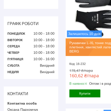
ГРАФІК РОБОТИ
10:00
18:00
Залишилось 10 днів
ПОНЕДІЛОК
10:00
18:00
ВІВТОРОК
Рукавички L-XL тонке под
10:00
18:00
СЕРЕДА
плетіння, хвилястий лате
BERG
10:00
18:00
ЧЕТВЕР
10:00
16:00
ПʼЯТНИЦЯ
16-232
Вихідний
СУБОТА
178,47 ₴/пара
Вихідний
НЕДІЛЯ
160,62 ₴/пара
В наявності
Оптом і в розд
Купити
КОНТАКТИ
Оксана Пархомчук