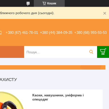
Кошик
ближчого робочого дня (сьогодні).
+380 (67) 461-78-01
+380 (44) 384-09-35
+380 (68) 993-93-53
ЗАХИСТУ
Каски, навушники, уніформа і
спецодяг