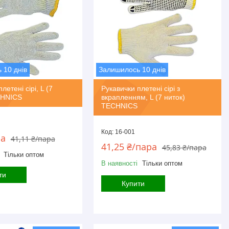
 10 днів
Залишилось 10 днів
летені сірі, L (7
Рукавички плетені сірі з
CHNICS
вкрапленням, L (7 ниток)
TECHNICS
16-001
ра
41,11 ₴/пара
41,25 ₴/пара
45,83 ₴/пара
Тільки оптом
В наявності
Тільки оптом
ти
Купити