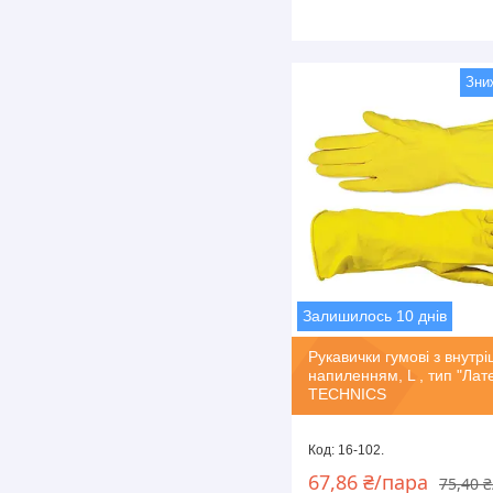
Залишилось 10 днів
Рукавички гумові з внутр
напиленням, L , тип "Лат
TECHNICS
16-102.
67,86 ₴/пара
75,40 