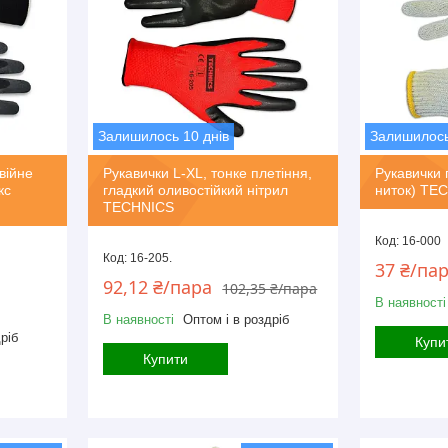
Залишилось 10 днів
Залишилось
війне
Рукавички L-XL, тонке плетіння,
Рукавички п
кс
гладкий оливостійкий нітрил
ниток) TE
TECHNICS
16-000
16-205.
37 ₴/па
92,12 ₴/пара
102,35 ₴/пара
В наявності
В наявності
Оптом і в роздріб
ріб
Купи
Купити