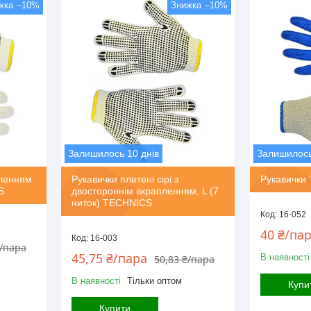
–10%
–10%
Залишилось 10 днів
Залишилось
пленням
Рукавички плетені сірі з
Рукавички
S
двостороннім вкрапленням, L (7
ниток) TECHNICS
16-052
40 ₴/па
16-003
₴/пара
45,75 ₴/пара
В наявності
50,83 ₴/пара
В наявності
Тільки оптом
Купи
Купити