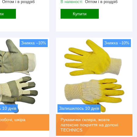
Оптом і в роздріб
В наявності
Оптом і в роздріб
ти
Купити
–10%
–10%
 10 днів
Залишилось 10 днів
робочі, шкіра
Рукавички скляра, жовте
латексне покриття на долоні
TECHNICS