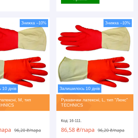
–10%
–10%
 10 днів
Залишилось 10 днів
латексні, M, тип
Рукавички латексні, L, тип "Люкс"
CHNICS
TECHNICS
16-111.
пара
86,58 ₴/пара
96,20 ₴/пара
96,20 ₴/пара