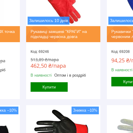
Залишилось 10 днів
Залишилось
ВХ точка
Рукавиці замшеві "КРАГИ" на
Рукавички "
підкладці червона довга
червоним 
69246
69208
513,89 ₴/пара
94,25 ₴/
ара
462,50 ₴/пара
ріб
В наявності
В наявності
Оптом і в роздріб
Купи
Купити
–10%
–10%