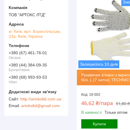
ТОВ "АРТОКС ЛТД"
м. Київ, вул. Бориспільська,
23а, Київ, Україна
+380 (67) 461-78-01
Оксана
Залишилось 10 днів
+380 (44) 384-09-35
Бухгалтерия
Рукавички в'язані з вкра
+380 (68) 993-93-53
білі, L (7 ниток) TECHNIC
Viber
16-002
http://artoksltd.com.ua
46,62 ₴/пара
51,80 
artoksltd@gmail.com
В наявності
Тільки оптом
Купити