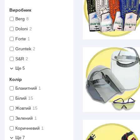
Виробник
Berg
8
Doloni
2
Forte
1
Gruntek
2
S&R
2
Ще 5
Колір
Блакитний
1
Білий
15
Жовтий
15
Зелений
1
Коричневий
1
Ще 7