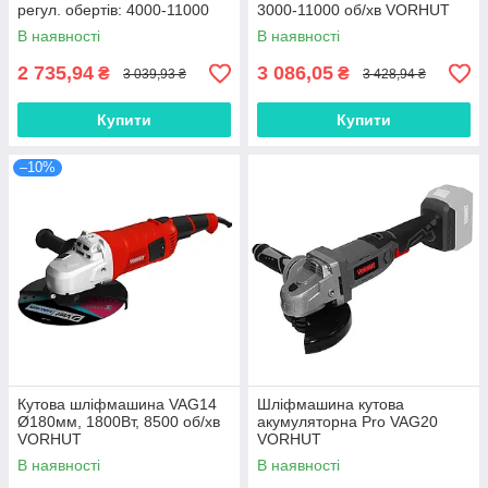
регул. обертів: 4000-11000
3000-11000 об/хв VORHUT
об/хв VORHUT
В наявності
В наявності
2 735,94
3 086,05
₴
₴
3 039,93 ₴
3 428,94 ₴
Купити
Купити
–10%
Кутова шліфмашина VAG14
Шліфмашина кутова
Ø180мм, 1800Вт, 8500 об/хв
акумуляторна Pro VAG20
VORHUT
VORHUT
В наявності
В наявності