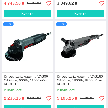
4 743,50
3 349,62
₴
₴
5 270,56 ₴
Купити
Купити
–10%
–10%
Кутова шліфмашина VAG90
Кутова шліфмашина VAG180
Ø125мм, 900Вт, 11000 об/хв
Ø180мм, 1800Вт, 8500 об/хв
VORHUT
VORHUT
В наявності
В наявності
2 235,15
5 195,25
₴
₴
2 483,50 ₴
5 772,50 ₴