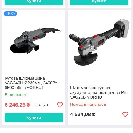
Купити
Купити
–10%
Кутова шліфмашина
VAG240H Ø230мм, 2400Вт,
6500 об/хв VORHUT
Шліфмашина кутова
акумуляторна безщіткова Pro
В наявності
VAG20B VORHUT
6 246,25
Немає в наявності
₴
6 940,28 ₴
4 534,08
₴
Купити