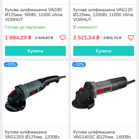
Кутова шліфмашина VAG90
Кутова шліфмашина VAG120
Ø125мм, 900Вт, 11000 об/хв
Ø125мм, 1200Вт, 11000 об/хв
VORHUT
VORHUT
Готово до відправки
В наявності
1 894,20
2 521,54
₴
₴
2 104,67 ₴
2 801,71 ₴
Купити
Купити
–10%
–10%
Кутова шліфмашина
Кутова шліфмашина
VAG120S Ø125мм, 1200Вт,
VAG140SC Ø125мм, 1400Вт,