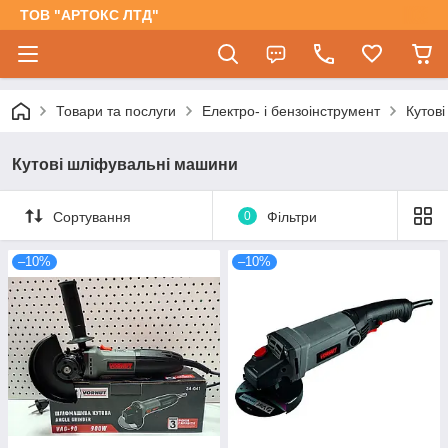
ТОВ "АРТОКС ЛТД"
Товари та послуги
Електро- і бензоінструмент
Кутов
Кутові шліфувальні машини
Сортування
0
Фільтри
–10%
–10%