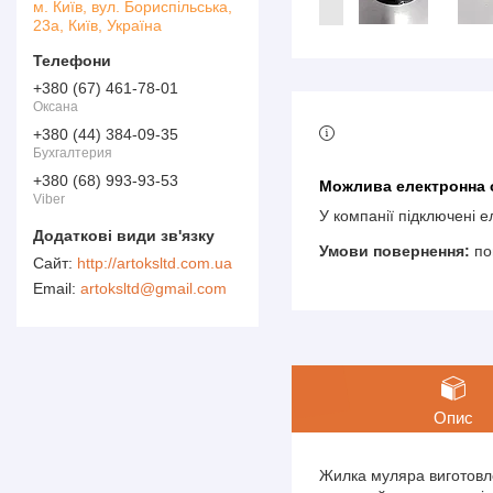
м. Київ, вул. Бориспільська,
23а, Київ, Україна
+380 (67) 461-78-01
Оксана
+380 (44) 384-09-35
Бухгалтерия
+380 (68) 993-93-53
Viber
У компанії підключені 
по
http://artoksltd.com.ua
artoksltd@gmail.com
Опис
Жилка муляра виготовле