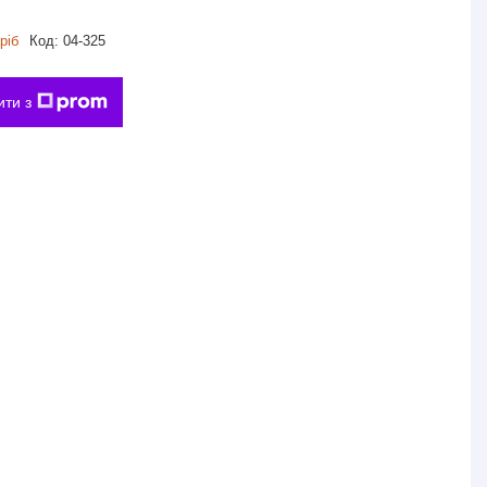
ріб
Код:
04-325
ити з