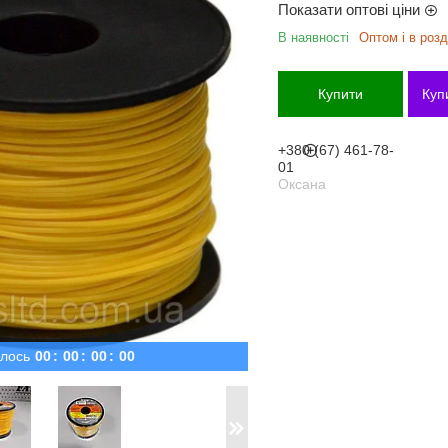
Показати оптові ціни
В наявності
Оптом і в розд
Купити
Куп
+380 (67) 461-78-
01
Оксана
лось
0
0
0
0
0
0
0
0