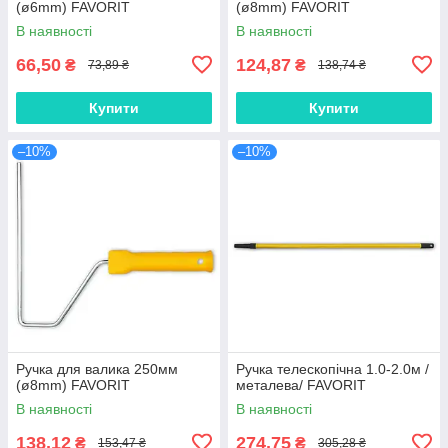
(ø6mm) FAVORIT
(ø8mm) FAVORIT
В наявності
В наявності
66,50
124,87
₴
₴
73,89 ₴
138,74 ₴
Купити
Купити
–10%
–10%
Ручка для валика 250мм
Ручка телескопічна 1.0-2.0м /
(ø8mm) FAVORIT
металева/ FAVORIT
В наявності
В наявності
138,12
274,75
₴
₴
153,47 ₴
305,28 ₴