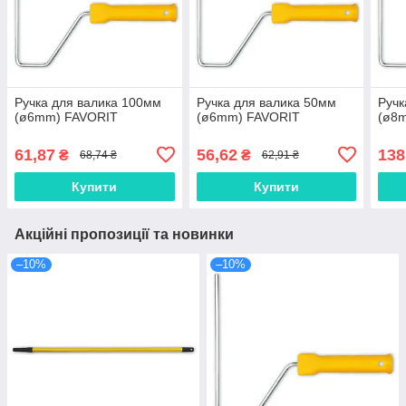
Ручка для валика 100мм
Ручка для валика 50мм
Ручк
(ø6mm) FAVORIT
(ø6mm) FAVORIT
(ø8
61,87
56,62
138
₴
₴
68,74 ₴
62,91 ₴
Купити
Купити
Акційні пропозиції та новинки
–10%
–10%