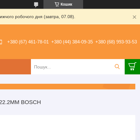
Кошик
жчого робочого дня (завтра, 07.08).
+380 (67) 461-78-01
+380 (44) 384-09-35
+380 (68) 993-93-53
22.2ММ BOSCH