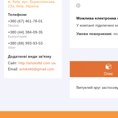
м. Київ, вул. Бориспільська,
23а, Київ, Україна
+380 (67) 461-78-01
У компанії підключені 
Оксана
+380 (44) 384-09-35
по
Бухгалтерия
+380 (68) 993-93-53
Viber
http://artoksltd.com.ua
artoksltd@gmail.com
Опис
Випуклий круг застосов