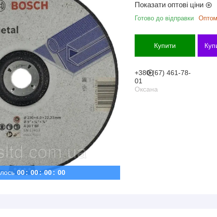
Показати оптові ціни
Готово до відправки
Оптом 
Купити
Куп
+380 (67) 461-78-
01
Оксана
лось
0
0
0
0
0
0
0
0