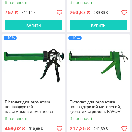
В наявності
В наявності
757
260,87
₴
₴
841,11 ₴
289,86 ₴
Купити
Купити
–10%
–10%
Пістолет для герметика,
Пістолет для герметика
напіввідкритий
напіввідкритий металевий,
пластмасовий, металева
зубчатий стрижень FAVORIT
ручка FAVORIT
В наявності
В наявності
459,62
217,25
₴
₴
510,69 ₴
241,39 ₴