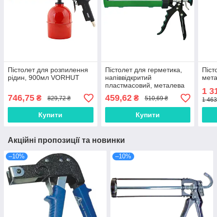
Пістолет для розпилення
Пістолет для герметика,
Піст
рідин, 900мл VORHUT
напіввідкритий
мета
пластмасовий, металева
1 3
ручка FAVORIT
746,75
459,62
₴
₴
829,72 ₴
510,69 ₴
1 463
Купити
Купити
Акційні пропозиції та новинки
–10%
–10%