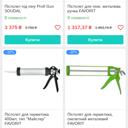
Пістолет під піну Profi Gun
Пістолет для піни, металева
SOUDAL
ручка FAVORIT
В наявності
В наявності
3 375
1 317,37
₴
₴
3 750 ₴
1 463,74 ₴
Купити
Купити
–10%
–10%
Пістолет для герметика
Пістолет для герметика,
400мл, тип "Майстер"
скелетний металевий
FAVORIT
FAVORIT