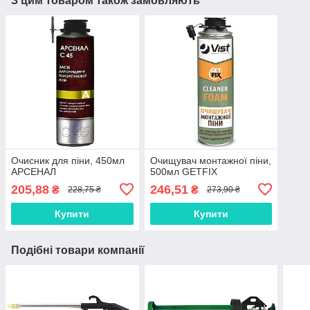
З цим товаром також замовляють
Очисник для піни, 450мл
Очищувач монтажної піни,
АРСЕНАЛ
500мл GETFIX
205,88
246,51
₴
₴
228,75 ₴
273,90 ₴
Купити
Купити
Подібні товари компанії