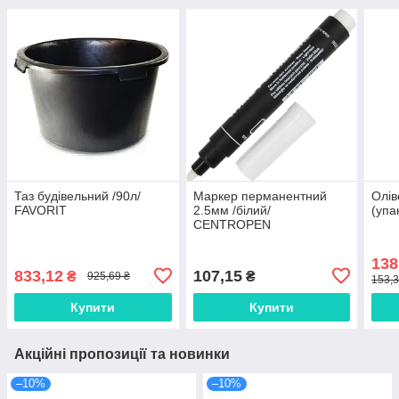
Таз будівельний /90л/
Маркер перманентний
Олів
FAVORIT
2.5мм /білий/
(упа
CENTROPEN
138
833,12
107,15
₴
₴
925,69 ₴
153,3
Купити
Купити
Акційні пропозиції та новинки
–10%
–10%